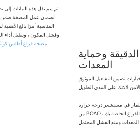
ثم يتم نقل هذه البيانات إلى 
لضمان عمل المضخة ضمن حدو
المناسبة أمرًا بالغ الأهمية 
وفشل المكون ، وتقليل أداء ال
مضخة فراغ أطلس كوبك
الدقيقة وحماية
المعدات
 خيارات تضمن التشغيل الموثوق
ي مستشعر درجة حرارة ATLAS COPCO 1627156991 الأصلي 100 ٪
من BOAO يبني الثقة في المراقبة الدقيقة لظروف تشغيل مضخة الفراغ الخاصة بك ،