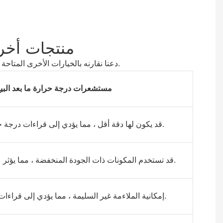
مقارنة Atlas Copco 1627156991 Vs. منتج
لتقدير فوائد اختيار مستشعر درجة حرارة Atlas Copco 1627156991 الأصلي Atlas Copco 1627156991 ، دعنا نقارنه بالخيارات الأخرى المتاحة.
مستشعرات درجة حرارة ما بعد البي
قد يكون لها دقة أقل ، مما يؤدي إلى قراءات درجة حرارة غير صحيحة.
قد تستخدم المكونات ذات الجودة المنخفضة ، مما يؤثر على الموثوقية والعمر.
إمكانية الملاءمة غير السليمة ، مما يؤدي إلى قراءات غير دقيقة أو تلف.