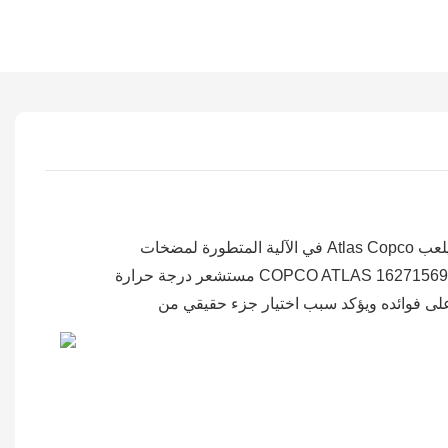
في الآلية المتطورة لمضخات Atlas Copco فراغ ، تعد المراقبة الدقيقة لمعلمات التشغيل أمرًا بالغ الأهمية لضمان الكفاءة والموثوقية ومنع وقت التوقف المكليف. يلعب
مستشعر درجة حرارة COPCO ATLAS 1627156991 ، وهو مكون أصلي بنسبة 100 ٪ المقدمة من Boao ، وهو بائع محترف موثوق به لقطع غيار أطلس أصيلة ، دورًا حيويًا في