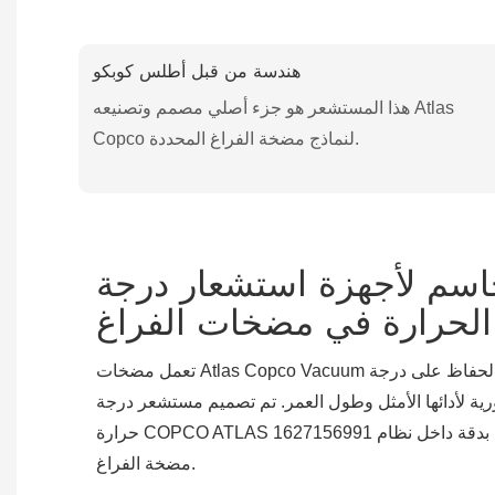
هندسة من قبل أطلس كوبكو
هذا المستشعر هو جزء أصلي مصمم وتصنيعه Atlas
Copco لنماذج مضخة الفراغ المحددة.
حاسم لأجهزة استشعار درجة
الحرارة في مضخات الفراغ
تعمل مضخات Atlas Copco Vacuum في ظل ظروف صعبة ، والحفاظ على درجة
ة لأدائها الأمثل وطول العمر. تم تصميم مستشعر درجة
حرارة COPCO ATLAS 1627156991 بخبرة لقياس درجة الحرارة بدقة داخل نظام
مضخة الفراغ.