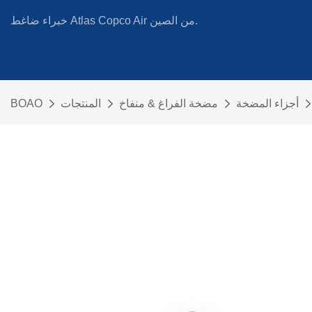
خبراء ضاغط Atlas Copco Air من الصين.
أجزاء المضخة
مضخة الفراغ & منفاخ
المنتجات
BOAO