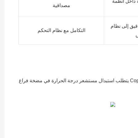
 داخل أنظمة
مصداقية
قيق إلى نظام
التكامل مع نظام التحكم
يتطلب استبدال مستشعر درجة الحرارة في مضخة فراغ Copco Atlas إجراءات محددة. استشر دائمًا دليل الخدمة لنموذج مضخة الفراغ المحدد للحصول على تعليمات مفصلة. وتشمل الإرشادات