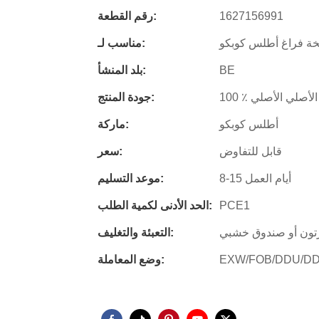
1627156991
رقم القطعة:
ة فراغ أطلس كوبكو
مناسب لـ:
BE
بلد المنشأ:
100 ٪ الأصلي الأصلي
جودة المنتج:
أطلس كوبكو
ماركة:
قابل للتفاوض
سعر:
8-15 أيام العمل
موعد التسليم:
PCE1
الحد الأدنى لكمية الطلب:
تون أو صندوق خشبي
التعبئة والتغليف:
EXW/FOB/DDU/D
وضع المعاملة: