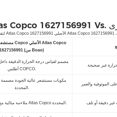
ات أخرى
مستشعر درجة حرار
ع
1627156991 (من Boao)
مصمم لقياس درجة الحرارة الدقيقة داخ
أطلس COPCO.
مكونات مستشعر عالية الجودة مصممة لب
المحددة.
ملاءمة مثالية مع نماذج مضخة Atlas Copco المحددة.