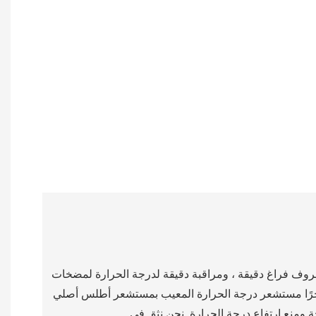
قبة دقيقة لدرجة الحرارة لمضخات Atlas Copco GHS الخاصة بنا أمر ضروري".
ارة المعيب بمستشعر أطلس أصلي COPCO 1627156991 من Boao. قدم المستشعر الجديد قراءات فورية ودقيقة ، مما يسمح لنظام التحكم لدينا