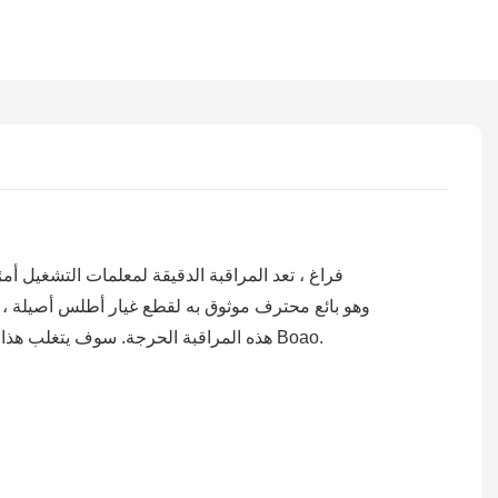
هذه المراقبة الحرجة. سوف يتغلب هذا الدليل على أهمية مستشعر درجة الحرارة المحدد هذا ، ويسلط الضوء على فوائده ويؤكد سبب اختيار جزء حقيقي من Boao.