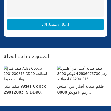
إرسال الاستفسار الآن
المنتجات ذات الصلة
طقم صيانة أصلي من أطلس
طقم فلتر Atlas Copco
كوبكو 8000H رقم
2901200315 DD90
2906075700 لضواغط
لمعالجة الهواء المضغوط
GA200-315