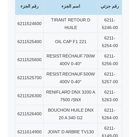
رقم جزئي
اسم الجزء
رقم الجزء
TIRANT RETOUR D
6211-
6211524600
HUILE
5246-00
6211-
6211525400
OIL CAP F1 221
5254-00
RESIST.RECHAUF.700W
6211-
6211525600
400V 0-40°
5256-00
RESIST.RECHAUF.500W
6211-
6211525700
400V 0-40°
5257-00
RENIFLARD DNX 3200 A
6211-
6211526300
7500 /SNX
5263-00
BOUCHON HUILE DNX
6211-
6211526400
20 A 340 G2
5264-00
6211-
6211614900
JOINT D ARBRE TV130
6149-00