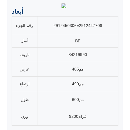
أبعاد
2912450306=2912447706
رقم الجزء
BE
أصل
84219990
تاريف
مم405
عرض
مم490
ارتفاع
مم600
طول
غرام9200
وزن