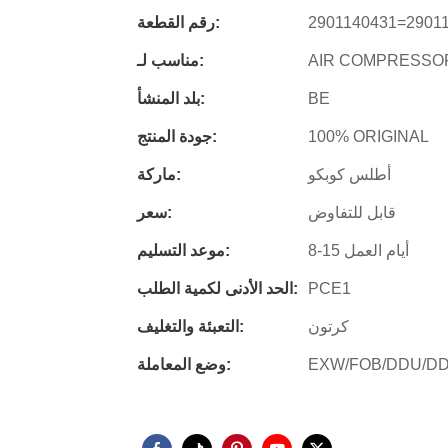
2901140431=2901
رقم القطعة:
AIR COMPRESSO
مناسب لـ:
BE
بلد المنشأ:
100% ORIGINAL
جودة المنتج:
أطلس كوبكو
ماركة:
قابل للتفاوض
سعر:
8-15 أيام العمل
موعد التسليم:
PCE1
الحد الأدنى لكمية الطلب:
كرتون
التعبئة والتغليف:
EXW/FOB/DDU/D
وضع المعاملة: