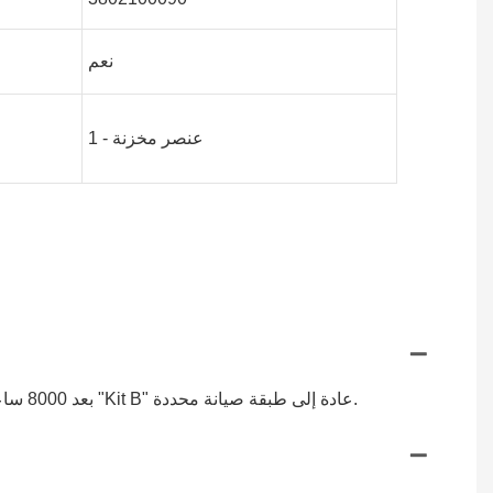
نعم
1 - عنصر مخزنة
يشير هذا إلى أن المجموعة تحتوي على جميع الأجزاء اللازمة للصيانة المجدولة لـ Atlas Copco OSC Dibt 600 بعد 8000 ساعة عمل. تشير "Kit B" عادة إلى طبقة صيانة محددة.