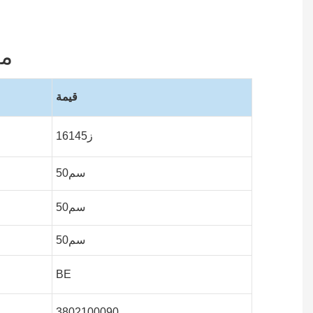
مو
قيمة
ز16145
سم50
سم50
سم50
BE
3802100090