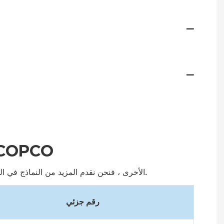
المزيد من قائمة مجموعات خدمة أطلس
إذا كنت بحاجة إلى مجموعات صيانة ضاغط Atlas Copco Air الأخرى ، فنحن نقدم المزيد من النماذج في الجدول أدناه أو يمكنك تقديم متطلباتك إلينا مباشرة.
رقم جزئي