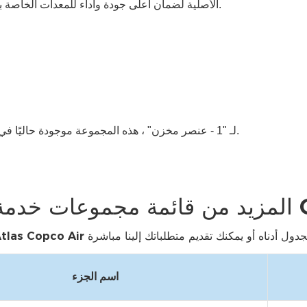
نعم ، نحن نقدم فقط 100 ٪ من أجزاء Atlas Copco الأصلية لضمان أعلى جودة وأداء للمعدات الخاصة بك.
نعم ، مع رمز SAC لـ "1 - عنصر مخزن" ، هذه المجموعة موجودة حاليًا في المخزون وجاهزة للإرسال السريع.
 COPCO
اسم الجزء