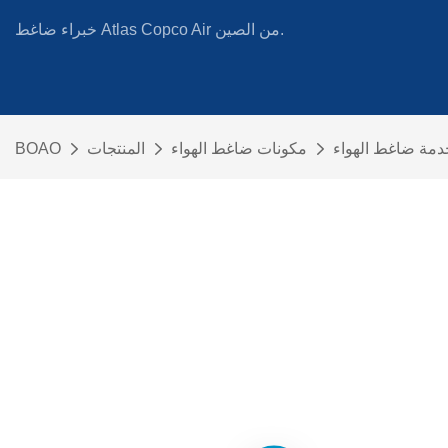
خبراء ضاغط Atlas Copco Air من الصين.
مة ضاغط الهواء
مكونات ضاغط الهواء
المنتجات
BOAO