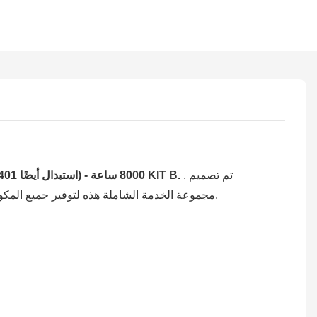
. تم تصميم
أطلس أصلي COPCO 2901140431 (استبدال أيضًا 2901140401) - 8000 ساعة KIT B.
مجموعة الخدمة الشاملة هذه لتوفير جميع المكونات اللازمة للصيانة المجدولة الخاصة بك ، مع الحفاظ على تشغيل المعدات الخاصة بك في ذروة الكفاءة لفترات طويلة.