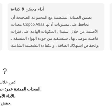
أداء محسّن & كفاءة
يضمن الصيانة المنتظمة مع المجموعة الصحيحة أن
معدات Copco Atlas تحافظ على مستويات أدائها
الأصلية. من خلال استبدال المكونات الهامة على فترات
فاصلة موصى بها ، ستستفيد من جودة الهواء المتسقة ،
وانخفاض استهلاك الطاقة ، والكفاءة التشغيلية الشاملة.
لماذا تختار مجموعات أصلية？
من خلال اختيار مجموعة الخدمة الحقيقية هذه ، فأنت تستثمر فيها:
حماية استثمارك مع قطع الغيار الأصلية المصممة للمتانة.
المعدات الممتدة عمر:
الحفاظ على ذروة الكفاءة التشغيلية وجودة الهواء.
الأداء الأ
منع الأعطال وتقليل استهلاك الطاقة.
خفض تك
ج