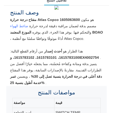
تفاصيل المنتج
وصف المنتج
هو مكون
مفتاح درجة حرارة Atlas Copco 1605063600
مصمم بدقة لضمان مراقبة دقيقة لدرجة حرارة
ضاغط الهواء
الموزع المعتمد BOAO
والتحكم فيها. يوفر هذا الجزء، الذي يوفره
، أداءً موثوقًا وتوافقًا سلسًا مع أنظمة Atlas Copco.
هذا الطراز هو
أحدث إصدار
من أرقام القطع التالية:
.
1615783100، 1615783101، 1615783102، وIEX4002754
يتميز بدقة ومتانة وكفاءة مُحسّنة، مما يجعله خيارًا أفضل من
الطرازات القديمة. مقارنةً بالإصدارات السابقة، يوفر هذا المفتاح
دقة أعلى في درجة الحرارة بنسبة تصل إلى 30%
، ويضمن
عمر
.
خدمة أطول بنسبة 25%
مواصفات
المنتج
قيمة
مواصفة
SWITCH TEMP.
اسم القطعة