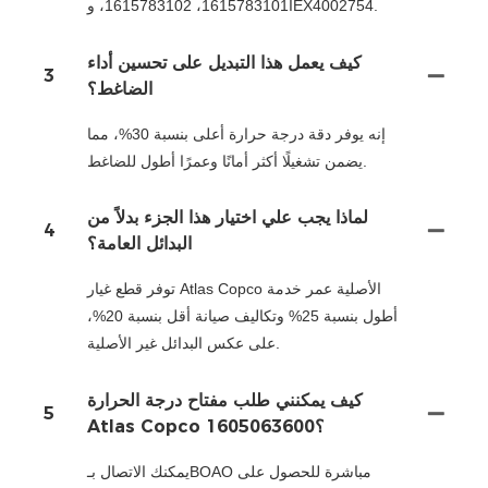
1615783101، 1615783102، وIEX4002754.
كيف يعمل هذا التبديل على تحسين أداء
3
الضاغط؟
إنه يوفر دقة درجة حرارة أعلى بنسبة 30%، مما
يضمن تشغيلًا أكثر أمانًا وعمرًا أطول للضاغط.
لماذا يجب علي اختيار هذا الجزء بدلاً من
4
البدائل العامة؟
توفر قطع غيار Atlas Copco الأصلية عمر خدمة
أطول بنسبة 25% وتكاليف صيانة أقل بنسبة 20%،
على عكس البدائل غير الأصلية.
كيف يمكنني طلب مفتاح درجة الحرارة
5
Atlas Copco 1605063600؟
يمكنك الاتصال بـBOAO مباشرة للحصول على