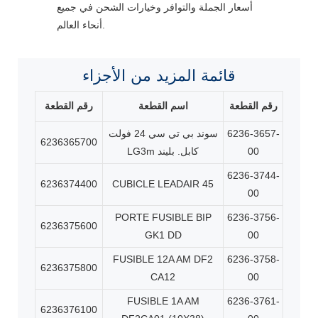
أسعار الجملة والتوافر وخيارات الشحن في جميع
أنحاء العالم.
قائمة المزيد من الأجزاء
رقم القطعة
اسم القطعة
رقم القطعة
6236-3657-
سوند بي تي سي 24 فولت
6236365700
00
LG3m كابل. بليند
6236-3744-
6236374400
CUBICLE LEADAIR 45
00
PORTE FUSIBLE BIP
6236-3756-
6236375600
GK1 DD
00
FUSIBLE 12A AM DF2
6236-3758-
6236375800
CA12
00
FUSIBLE 1A AM
6236-3761-
6236376100