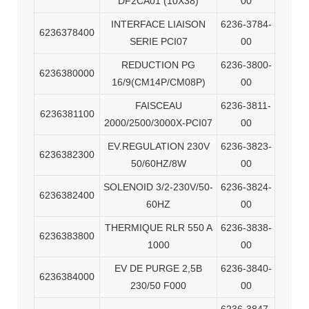
DF2CA01 (10X38)
00
INTERFACE LIAISON
6236-3784-
6236378400
SERIE PCI07
00
REDUCTION PG
6236-3800-
6236380000
16/9(CM14P/CM08P)
00
FAISCEAU
6236-3811-
6236381100
2000/2500/3000X-PCI07
00
EV.REGULATION 230V
6236-3823-
6236382300
50/60HZ/8W
00
SOLENOID 3/2-230V/50-
6236-3824-
6236382400
60HZ
00
THERMIQUE RLR 550 A
6236-3838-
6236383800
1000
00
EV DE PURGE 2,5B
6236-3840-
6236384000
230/50 F000
00