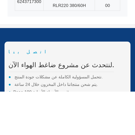
6243717300
RLR220 380/60H
00
اتصل بنا
لنتحدث عن مشروع ضاغط الهواء الآن.
نتحمل المسؤولية الكاملة عن مشكلات جودة المنتج.
●
يتم شحن منتجاتنا داخل المخزون خلال 24 ساعة.
●
Boao يبيع الأجزاء الأصلية 100 ٪.
●
ركز على أنظمة الهواء المضغوطة لمدة 25 عامًا
●
اسم