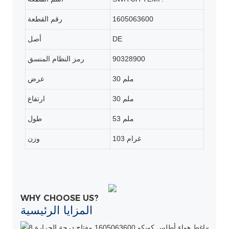
1605063600
رقم القطعة
DE
أصل
90328900
رمز النظام المنسق
30 ملم
عرض
30 ملم
ارتفاع
53 ملم
طول
103 غرام
وزن
WHY CHOOSE US?
المزايا الرئيسية
 دقة