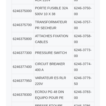
RLR 220V
00
PORTE FUSIBLE 32A
6246-3750-
6246375000
500V 10 X 38
00
TRANSFORMATEUR
6246-3757-
6246375700
PR SECHEUR
00
ATTACHES FIXATION
6246-3758-
6246375800
CABLES
00
6246-3773-
6246377300
PRESSURE SWITCH
00
CIRCUIT BREAKER
6246-3774-
6246377400
400 A
00
VARIATEUR ES RLR
6246-3779-
6246377950
220V
50
ECROU PG 48 DIN
6246-3783-
6246378300
EQUIPO POUR PE
00
PRESSE ETOUPE
6246-3786-