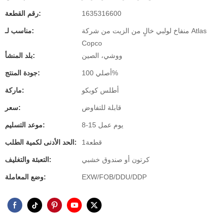
1635316600
رقم القطعة:
منفاخ لولبي خالٍ من الزيت من شركة Atlas
مناسب لـ:
Copco
ووشي، الصين
بلد المنشأ:
أصلي 100%
جودة المنتج:
أطلس كوبكو
ماركة:
قابلة للتفاوض
سعر:
8-15 يوم عمل
موعد التسليم:
قطعة1
الحد الأدنى لكمية الطلب:
كرتون أو صندوق خشبي
التعبئة والتغليف:
EXW/FOB/DDU/DDP
وضع المعاملة: