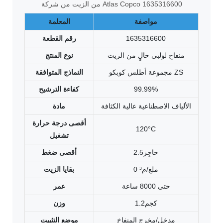
من الزيت من شركة Atlas Copco 1635316600
مواصفة
المعلمة
1635316600
رقم القطعة
منفاخ لولبي خالٍ من الزيت
نوع المنتج
مجموعة أطلس كوبكو ZS
النماذج المتوافقة
99.99%
كفاءة الترشيح
الألياف الاصطناعية عالية الكثافة
مادة
أقصى درجة حرارة
120°C
تشغيل
حاجِز2.5
أقصى ضغط
0 ملغ/م³
بقايا الزيت
حتى 8000 ساعة
عمر
كجم1.2
وزن
مدخل/مخرج المنفاخ
موضع التثبيت