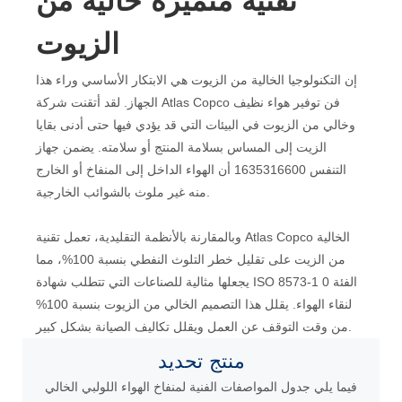
تقنية متميزة خالية من
الزيوت
إن التكنولوجيا الخالية من الزيوت هي الابتكار الأساسي وراء هذا
الجهاز. لقد أتقنت شركة Atlas Copco فن توفير هواء نظيف
وخالي من الزيوت في البيئات التي قد يؤدي فيها حتى أدنى بقايا
الزيت إلى المساس بسلامة المنتج أو سلامته. يضمن جهاز
التنفس 1635316600 أن الهواء الداخل إلى المنفاخ أو الخارج
منه غير ملوث بالشوائب الخارجية.
وبالمقارنة بالأنظمة التقليدية، تعمل تقنية Atlas Copco الخالية
من الزيت على تقليل خطر التلوث النفطي بنسبة 100%، مما
يجعلها مثالية للصناعات التي تتطلب شهادة ISO 8573-1 الفئة 0
لنقاء الهواء. يقلل هذا التصميم الخالي من الزيوت بنسبة 100%
من وقت التوقف عن العمل ويقلل تكاليف الصيانة بشكل كبير.
منتج
تحديد
فيما يلي جدول المواصفات الفنية لمنفاخ الهواء اللولبي الخالي