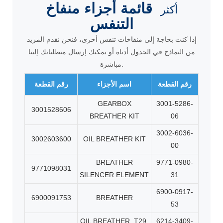
قائمة أجزاء منفاخ
أكثر
التنفس
إذا كنت بحاجة إلى منفاخات تنفس أخرى، فنحن نقدم المزيد
من النماذج في الجدول أدناه أو يمكنك إرسال متطلباتك إلينا
مباشرة.
رقم القطعة
اسم الأجزاء
رقم القطعة
GEARBOX
3001-5286-
3001528606
BREATHER KIT
06
3002-6036-
3002603600
OIL BREATHER KIT
00
BREATHER
9771-0980-
9771098031
SILENCER ELEMENT
31
6900-0917-
6900091753
BREATHER
53
OIL BREATHER, T29,
6214-3409-