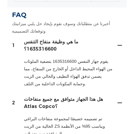
FAQ
أخبرنا عن متطلباتك وسوف نقوم بإيجاد حل يلبي ميزانيتك
وتوقعاتك التصميمية.
ما هي وظيفة منفاخ التنفس
1
1635316600؟
يقوم جهاز التنفس 1635316600 بتصفية الملوثات
من الهواء المحيط الداخل أو الخارج من المنفاخ، مما
يضمن تدفق الهواء النظيف والخالي من الزيت
وحماية المكونات الداخلية من التلف.
هل هذا الجهاز متوافق مع جميع منفاخات
2
Atlas Copco؟
تم تصميمه خصيصًا لمجموعة منفاخات البراغي
الخالية من الزيت ZS ويناسب 95% من الأنظمة
المتوافقة دون تعديلات.