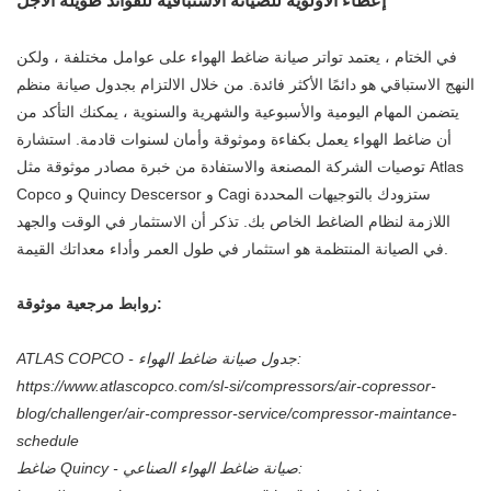
إعطاء الأولوية للصيانة الاستباقية للفوائد طويلة الأجل
في الختام ، يعتمد تواتر صيانة ضاغط الهواء على عوامل مختلفة ، ولكن
النهج الاستباقي هو دائمًا الأكثر فائدة. من خلال الالتزام بجدول صيانة منظم
يتضمن المهام اليومية والأسبوعية والشهرية والسنوية ، يمكنك التأكد من
أن ضاغط الهواء يعمل بكفاءة وموثوقة وأمان لسنوات قادمة. استشارة
توصيات الشركة المصنعة والاستفادة من خبرة مصادر موثوقة مثل Atlas
Copco و Quincy Descersor و Cagi ستزودك بالتوجيهات المحددة
اللازمة لنظام الضاغط الخاص بك. تذكر أن الاستثمار في الوقت والجهد
في الصيانة المنتظمة هو استثمار في طول العمر وأداء معداتك القيمة.
روابط مرجعية موثوقة:
ATLAS COPCO - جدول صيانة ضاغط الهواء:
https://www.atlascopco.com/sl-si/compressors/air-copressor-
blog/challenger/air-compressor-service/compressor-maintance-
schedule
ضاغط Quincy - صيانة ضاغط الهواء الصناعي: