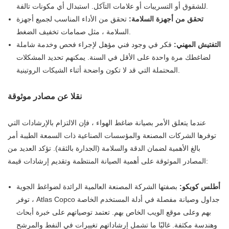
للشقوق أو التسريبات أو علامات التآكل. استبدال أي مكونات تالفة.
تحقق من أجهزة السلامة:
تحقق من الأداء المناسب لجميع أجهزة
السلامة ، مثل صمامات تخفيف الضغط.
التفتيش المهني:
فكر في وجود فني مؤهل لإجراء فحص وخدمة شاملة
لضاغطك مرة واحدة على الأقل في السنة. يمكنهم تحديد المشكلات
المحتملة التي قد لا تكون واضحة أثناء الشيكات الروتينية.
نقلا عن مصادر موثوقة
عندما يتعلق الأمر بصيانة ضاغط الهواء ، فإن الالتزام بالإرشادات التي
توفرها الشركات المصنعة والمؤسسات الصناعية ذات السمعة الطيبة أمر
بالغ الأهمية لضمان الدقة والسلامة (الجدارة بالثقة). تؤكد العديد من
المصادر الموثوقة على أهمية الصيانة المنتظمة وتقديم إرشادات قيمة:
أطلس كوبكو:
بصفتها الشركة المصنعة العالمية الرائدة لضواغط الجوية
، توفر Atlas Copco جداول وصيانة مفصلة في أدلة المستخدم الخاصة
بهم وعلى موقع الويب الخاص بهم. تعتمد توصياتهم على خبرة أبحاث
وهندسة مكثفة. غالبًا ما تشمل إرشاداتهم تغييرات في النفط والمرشح