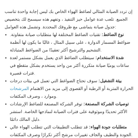
إن تردد الصيانة المثالي لضاغط الهواء الخاص بك ليس إجابة واحدة تناسب
الجميع. تلعب عدة عوامل حيز التنفيذ ، وتفهم هذه سيسمح لك بتخصيص
جدول صيانة يتماشى مع ظروفك المحددة. وتشمل هذه العوامل:
نوع الضاغط:
تقنيات الضاغط المختلفة لها متطلبات صيانة متفاوتة.
ضواغط المسمار الدوارة ، على سبيل المثال ، غالبًا ما يكون لها أنظمة
التشحيم والترشيح أكثر تعقيدًا من الضواغط المتبادلة.
شدة الاستخدام:
سيتطلب الضاغط الذي يعمل بشكل مستمر لعدة
ساعات يوميًا صيانة متكررة أكثر من واحد يستخدم بشكل متقطع في
فترات قصيرة.
بيئة التشغيل:
سوف تحتاج الضواغط التي تعمل في بيئات درجات
الحرارة المتربة أو الرطبة أو القصوى إلى مزيد من الاهتمام
المرشحات
وموارد ، وصرف المكثفات.
توصيات الشركة المصنعة:
توفر الشركة المصنعة للضاغط الإرشادات
الأكثر تحديدًا وموثوقية على فترات الصيانة لنماذجها الخاصة. استشر
دليل المالك دائمًا.
متطلبات جودة الهواء:
قد تتطلب التطبيقات التي تتطلب الهواء عالي
الجودة والنظيف والجاف تغييرات مرشح أكثر تكرارًا وصرف المكثفات.