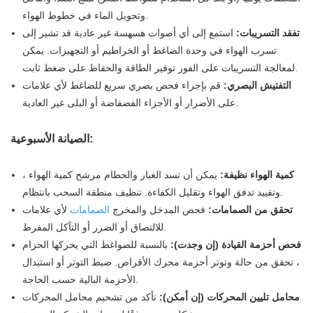
وتحويل الماء في خطوط الهواء.
تفقد التسريبات:
استمع إلى أي أصوات هسهسة غير عادية قد تشير إلى
تسرب الهواء في وحدة الضاغط أو الخراطيم أو التجهيزات. يمكن
لمعالجة التسريبات على الفور توفير الطاقة والحفاظ على ضغط ثابت.
التفتيش البصري:
قم بإجراء فحص بصري سريع للضاغط لأي علامات
على الأضرار أو الأجزاء الفضفاضة أو البلى غير العادية.
الصيانة الأسبوعية:
كمية الهواء نظيفة:
يمكن أن تسد الغبار والحطام مرشح كمية الهواء ،
وتقييد تدفق الهواء وتقليل الكفاءة. تنظيف منطقة السحب بانتظام.
تحقق من الصمامات:
فحص المدخل والمخرج
الصمامات
لأي علامات
للالتصاق أو الضرر أو التآكل المفرط.
فحص أحزمة القيادة (إن وجدت):
بالنسبة للضواغط التي يحركها الحزام
، تحقق من حالة وتوتر أحزمة محرك الأقراص. ضبط التوتر أو استبدال
الأحزمة البالية حسب الحاجة.
محامل تليين المحركات (إن أمكن):
تأكد من تشحيم محامل المحركات