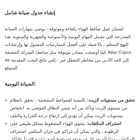
إنشاء جدول صيانة شامل
لضمان عمل ضاغط الهواء بكفاءة وموثوقة ، يوصى بمهارات الصيانة
المتدرجة التي تشمل المهام اليومية والأسبوعية والشهرية والسنوية. هذا
النهج المنظم ، بالاعتماد على أفضل الممارسات المعمول بها وإرشادات
الشركة المصنعة (كما أوضحت مصادر موثوقة مثل ضاغط Atlas Copco
Air في نتائج البحث المقدمة) ، إلى الحد الأدنى من مخاطر التعطل غير
المتوقع.
الصيانة اليومية:
تحقق من مستويات الزيت:
بالنسبة للضواغط المشحمة ، تحقق بانتظام
من مستوى الزيت وتأكد من أنه ضمن النطاق الموصى به. انخفاض
مستويات الزيت يمكن أن يؤدي إلى ارتفاع درجة الحرارة والتلف.
استنزاف المكثفات:
يحتوي الهواء المضغوط بشكل طبيعي على
الرطوبة ، والتي يمكن أن تتراكم في خزان المتلقي. استنزاف
المكثفات يوميًا (أو بعد كل استخدام لضواغط أصغر) لمنع الصدأ والتآكل