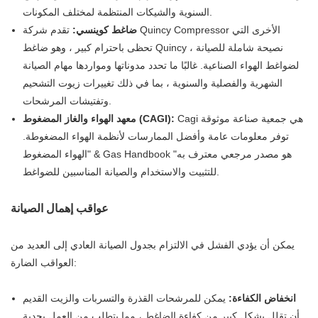
السنوية والشيكات المنتظمة لمختلف المكونات.
ضاغط كوينسي:
تقدم شركة Quincy Compressor الأخرى التي
تحظى باحترام كبير ، وهو ضاغط Quincy ، نصيحة شاملة للصيانة
لضواغط الهواء الصناعية. غالبًا ما تحدد مدوناتها ومواردها مهام الصيانة
الشهرية والفصلية والسنوية ، بما في ذلك تغييرات زيوت التشحيم
وتفتيشات المرشحات.
Cagi هي جمعية صناعة موثوقة
معهد الهواء والغاز المضغوط (CAGI):
توفر معلومات عامة وأفضل الممارسات لأنظمة الهواء المضغوطة.
"الهواء المضغوط & Gas Handbook "هو مصدر مرجعي معترف به
للتثبيت والاستخدام والصيانة المناسبين للضواغط.
عواقب إهمال الصيانة
يمكن أن يؤدي الفشل في الالتزام بجدول الصيانة العادي إلى العديد من
العواقب الضارة:
انخفاض الكفاءة:
يمكن للمرشحات القذرة والتسربات والزيت القديم
أن تقلل بشكل كبير من كفاءة الضاغط ، مما يتطلب من العمل بجدية