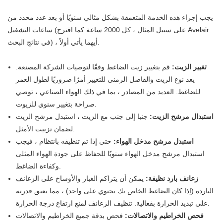
يجب إجراء هذه الخدمة المتعمقة بشكل مثالي سنويًا أو بعد عدد محدد من
ساعات التشغيل (على سبيل المثال ، كل 2000 ساعة كما اقترح Avelair
في نتائج البحث) ، أيهما يأتي أولاً.
تغيير الزيت:
قم بتغيير زيت الضاغط وفقًا لتوصيات الشركة المصنعة.
يعد نوع الزيت والفاصل الزمني للتغيير أمرًا ضروريًا لطول العمر
للضاغط. العديد من المصادر ، بما في ذلك الهواء الصناعي ، توصي
صراحة بتغيير سنوي للزيوت.
استبدال مرشح الزيت:
جنبا إلى جنب مع الزيت ، استبدل مرشح الزيت
لضمان تزييت الأمثل.
استبدل مرشح مدخل الهواء:
حتى إذا تم تنظيفه بانتظام ، فيجب
استبدال مرشح مدخل الهواء سنويًا للحفاظ على جودة الهواء المثلى
وكفاءة الضاغط.
زعانف بارد نظيفة:
يمكن أن يتراكم الغبار والأوساخ على الزعانف
الباردة (إذا كان الضاغط الخاص بك يحتوي على واحد) ، مما يعيق قدرته
على تبديد الحرارة بفعالية. تنظيف الزعانف لمنع ارتفاع درجة الحرارة.
فحص الخراطيم والاتصالات:
فحص بدقة جميع الخراطيم والاتصالات