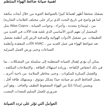
أهمية صيانة ضاغط الهواء المنتظم
بصفتك شخصًا أظهر اهتمامًا كبيرًا بالضواغط الجوية من خلال أبحاث مكثفة
(كما هو واضح في تاريخ البحث الذي يركز على مختلف العلامات التجارية
مثل Atlas Copco ، ونماذج محددة ، وأجزاء ، وجوانب الصيانة) ، من
المحتمل أن تفهم الدور الأساسي الذي تلعبه هذه الآلات في العديد من
التطبيقات. من تشغيل الأدوات الهوائية والبندقية الرش إلى أنظمة تشغيل
الآلات المعقدة وأنظمة HVAC ، تعد ضواغط الهواء هي عمل العديد من
الصناعات وحتى ورش العمل المنزلية.
يمكن أن يؤدي إهمال الصيانة المنتظمة إلى سلسلة من المشكلات ، بما
في ذلك انخفاض الكفاءة ، وزيادة استهلاك الطاقة ، والإصلاحات المكلفة ،
والفشل المبكرة للمكونات ، وحتى مخاطر السلامة. من ناحية أخرى ،
يعمل الضاغط الذي تم صيانته جيدًا بشكل موثوق ، ويستهلك طاقة أقل ،
ويضمن إمدادًا ثابتًا من الهواء المضغوط النظيف والجاف ، وهو أمر
ضروري للعمل السليم للمعدات المصب.
العوامل التي تؤثر على تردد الصيانة