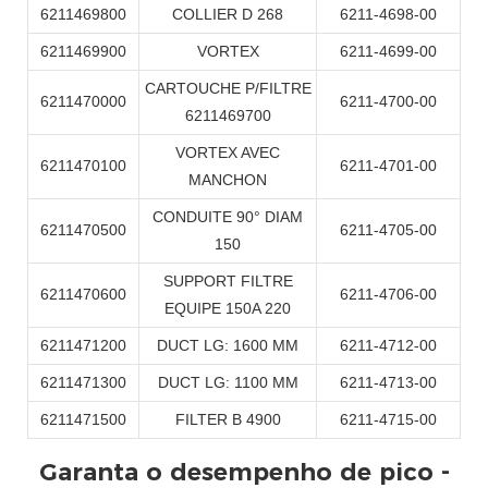
6211469800
COLLIER D 268
6211-4698-00
6211469900
VORTEX
6211-4699-00
CARTOUCHE P/FILTRE
6211470000
6211-4700-00
6211469700
VORTEX AVEC
6211470100
6211-4701-00
MANCHON
CONDUITE 90° DIAM
6211470500
6211-4705-00
150
SUPPORT FILTRE
6211470600
6211-4706-00
EQUIPE 150A 220
6211471200
DUCT LG: 1600 MM
6211-4712-00
6211471300
DUCT LG: 1100 MM
6211-4713-00
6211471500
FILTER B 4900
6211-4715-00
Garanta o desempenho de pico -