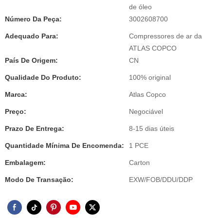
de óleo
Número Da Peça:
3002608700
Adequado Para:
Compressores de ar da
ATLAS COPCO
País De Origem:
CN
Qualidade Do Produto:
100% original
Marca:
Atlas Copco
Preço:
Negociável
Prazo De Entrega:
8-15 dias úteis
Quantidade Mínima De Encomenda:
1 PCE
Embalagem:
Carton
Modo De Transação:
EXW/FOB/DDU/DDP