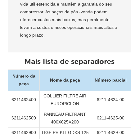
vida útil estendida e mantêm a garantia do seu
compressor. As peças de pós -venda podem
oferecer custos mais baixos, mas geralmente
levam a custos e riscos operacionais mais altos a
longo prazo.
Mais lista de separadores
Número da
Nome da peça
Número parcial
peça
COLLIER FILTRE AIR
6211462400
6211-4624-00
EUROPICLON
PANNEAU FILTRANT
6211462500
6211-4625-00
400X625X200
6211462900
TIGE PR KIT GDKS 125
6211-4629-00