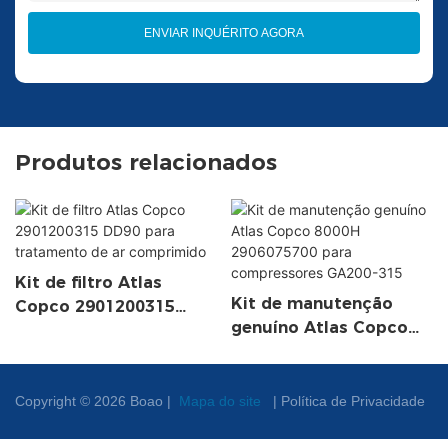
ENVIAR INQUÉRITO AGORA
Produtos relacionados
Kit de filtro Atlas
Kit de manutenção
Copco 2901200315
genuíno Atlas Copco
DD90 para tratamento
8000H 2906075700 para
de ar comprimido
compressores GA200-
315
Copyright © 2026 Boao |
Mapa do site
|
Política de Privacidade