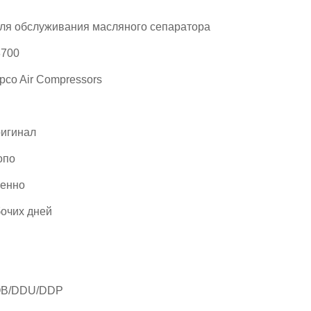
ля обслуживания масляного сепаратора
8700
pco Air Compressors
игинал
опо
ренно
бочих дней
B/DDU/DDP