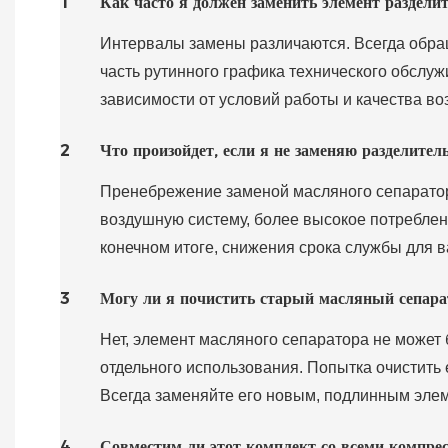
1
Как часто я должен заменить элемент раздели
Интервалы замены различаются. Всегда обращ
часть рутинного графика технического обслуж
зависимости от условий работы и качества во
2
Что произойдет, если я не заменяю разделител
Пренебрежение заменой масляного сепаратор
воздушную систему, более высокое потреблени
конечном итоге, снижения срока службы для 
3
Могу ли я почистить старый масляный сепарат
Нет, элемент масляного сепаратора не может
отдельного использования. Попытка очистить
Всегда заменяйте его новым, подлинным эле
4
Совместим ли этот комплект со всеми компр