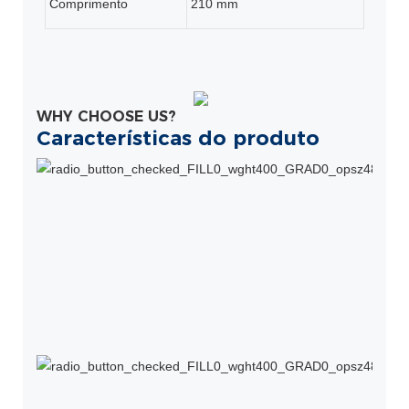
Comprimento
210 mm
WHY CHOOSE US?
Características do produto
P
c
p
v
t
c
i
ó