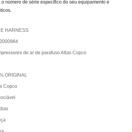
m o número de série específico do seu equipamento e
ticos.
RE HARNESS
2000984
pressores de ar de parafuso Atlas Copco
% ORIGINAL
as Copco
ociável
dias
eça
xa