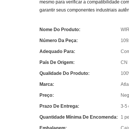
mesmo para verificar a compatibilidade co
garantir seus componentes industriais autên
Nome Do Produto:
WI
Número Da Peça:
109
Adequado Para:
Com
País De Origem:
CN
Qualidade Do Produto:
100
Marca:
Atl
Preço:
Neg
Prazo De Entrega:
3-5 
Quantidade Mínima De Encomenda:
1 p
Embalagem:
Cai