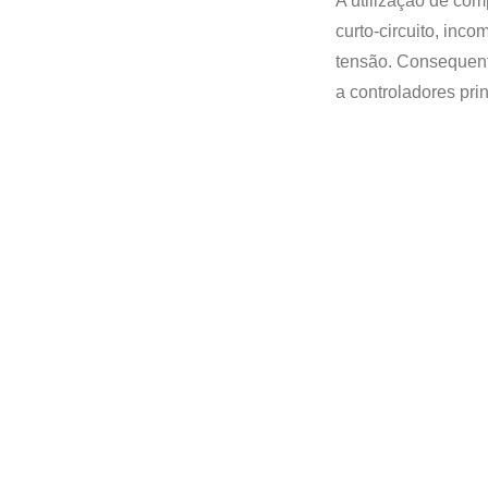
A utilização de com
industrial
curto-circuito, inc
O chicote de
tensão. Consequent
cabos é
a controladores pri
composto por
materiais de
alta qualidade
projetados
para suportar
estresse
térmico severo,
vibrações
localizadas da
máquina e
exposição
contínua ao
óleo dentro do