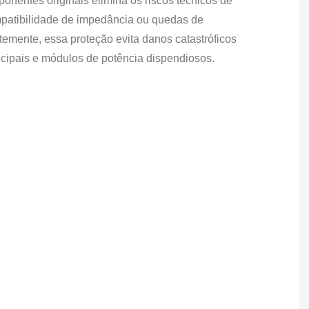
ponentes originais elimina os riscos técnicos de
ompatibilidade de impedância ou quedas de
emente, essa proteção evita danos catastróficos
ncipais e módulos de potência dispendiosos.