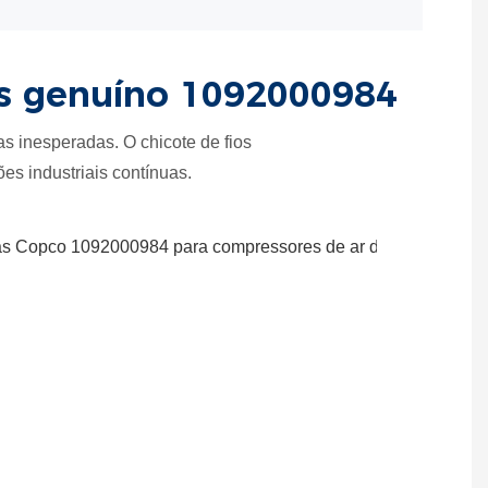
ios genuíno 1092000984
s inesperadas. O chicote de fios
es industriais contínuas.
ade
os
res