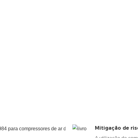
de ar de parafus
da Atlas Copco.
Este design
especializado
garante integraç
perfeita com o
sistema de
monitoramento
Elektronikon® e
painéis de contr
padrão.
Mitigação de ri
Durabilidade
de nível