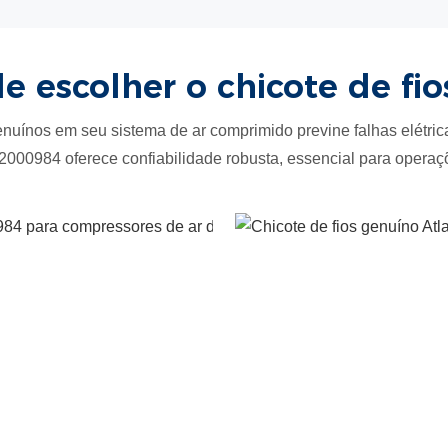
de escolher o chicote de f
uínos em seu sistema de ar comprimido previne falhas elétrica
2000984 oferece confiabilidade robusta, essencial para operaçõ
Compatibilid
perfeita do
sistema
As equipes de
engenharia
projetam este
conjunto de cab
exclusivamente
para compresso