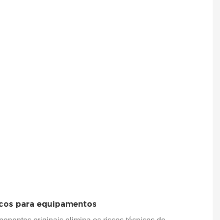
o
ão
ole
scos para equipamentos