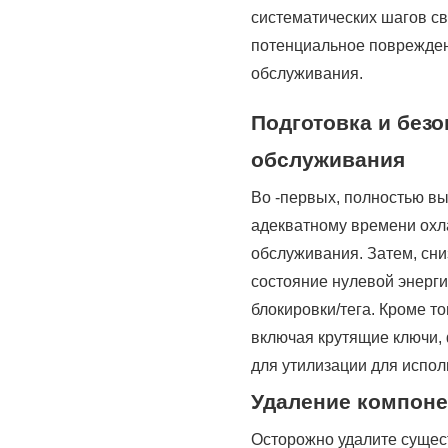
систематических шагов с
потенциальное поврежден
обслуживания.
Подготовка и без
обслуживания
Во -первых, полностью в
адекватному времени охл
обслуживания. Затем, сн
состояние нулевой энерг
блокировки/тега. Кроме т
включая крутящие ключи,
для утилизации для испо
Удаление компоне
Осторожно удалите сущес