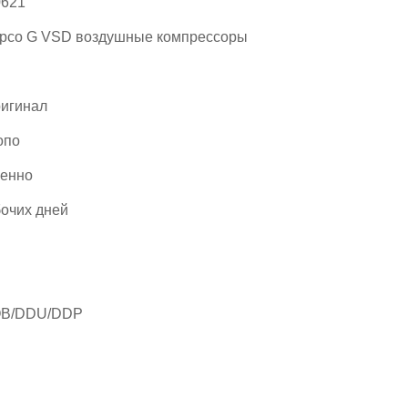
0621
opco G VSD воздушные компрессоры
игинал
опо
ренно
бочих дней
B/DDU/DDP