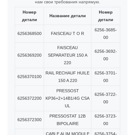
нам свои требования напрямую.
Номер
Номер
Название детали
детали
детали
6256-3685-
6256368500
FAISCEAU T O R
00
FAISCEAU
6256-3692-
6256369200
SEPARATEUR 150 A
00
220
RAIL RECHAUF HUILE
6256-3701-
6256370100
150 A 220
00
PRESSOST
6256-3722-
6256372200
KP36+2+14B1/4G CSA
00
UL
PRESSOSTAT 12B
6256-3723-
6256372300
BIPOLAIRE
00
CABLE ALIM MODULE
6256-3754-