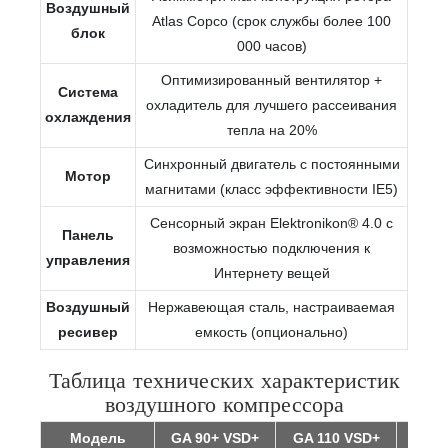
Воздушный
Atlas Copco (срок службы более 100
блок
000 часов)
Оптимизированный вентилятор +
Система
охладитель для лучшего рассеивания
охлаждения
тепла на 20%
Синхронный двигатель с постоянными
Мотор
магнитами (класс эффективности IE5)
Сенсорный экран Elektronikon® 4.0 с
Панель
возможностью подключения к
управления
Интернету вещей
Воздушный
Нержавеющая сталь, настраиваемая
ресивер
емкость (опционально)
Таблица технических характеристик
воздушного компрессора
Модель
GA 90+ VSD+
GA 110 VSD+
GA 1