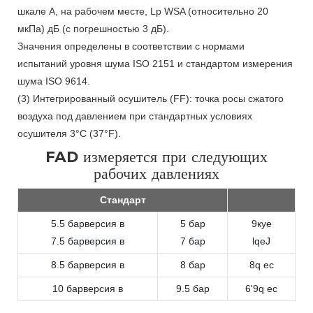
шкале А, на рабочем месте, Lp WSA (относительно 20
мкПа) дБ (с погрешностью 3 дБ).
Значения определены в соответствии с нормами
испытаний уровня шума ISO 2151 и стандартом измерения
шума ISO 9614.
(3) Интегрированный осушитель (FF): точка росы сжатого
воздуха под давлением при стандартных условиях
осушителя 3°C (37°F).
FAD измеряется при следующих
рабочих давлениях
Стандарт
5.5 барверсия в
5 бар
9куе
7.5 барверсия в
7 бар
lqeJ
8.5 барверсия в
8 бар
8q ес
10 барверсия в
9.5 бар
6'9q ес