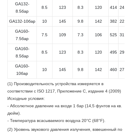
GA132-
8.5
123
8.3
120
414
24.8
8.5бар
GA132-10бар
10
145
9.8
142
382
22.9
GA160-
7.5
109
7.3
106
525
31.5
7.5бар
GA160-
8.5
123
8.3
120
495
29.7
8.5бар
GA160-
10
145
9.8
142
460
27.6
10бар
(1) Производительность устройства измеряется в
соответствии с ISO 1217, Приложение C, издание 4 (2009)
Исходные условия:
- Абсолютное давление на входе 1 бар (14,5 фунтов на кв.
дюйм).
- Температура всасываемого воздуха 20°C (68°F).
(2) Уровень звукового давления излучения, взвешенный по