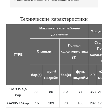
Технические характеристики
Максимальное рабочее
Мощность
давление
Стандар
Полная
Полна
Стандарт
характеристика
TYPE
характери
(3)
(3)
фунт/
фунт/
м3/
бар(е)
бар(е)
л/с
кв.дюйм
кв.дюйм
мин
GA 90*- 5,5
55
80
5.3
77
353
21.2
бар
GA90*-7.5бар
7.5
109
73
106
297
17.8