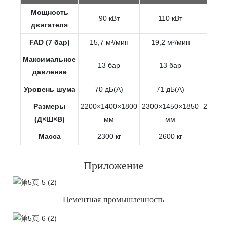
Мощность
90 кВт
110 кВт
13
двигателя
FAD (7 бар)
15,7 м³/мин
19,2 м³/мин
23,1
Максимальное
13 бар
13 бар
1
давление
Уровень шума
70 дБ(А)
71 дБ(А)
72
Размеры
2200×1400×1800
2300×1450×1850
2400×
(Д×Ш×В)
мм
мм
Масса
2300 кг
2600 кг
31
Приложение
Цементная промышленность