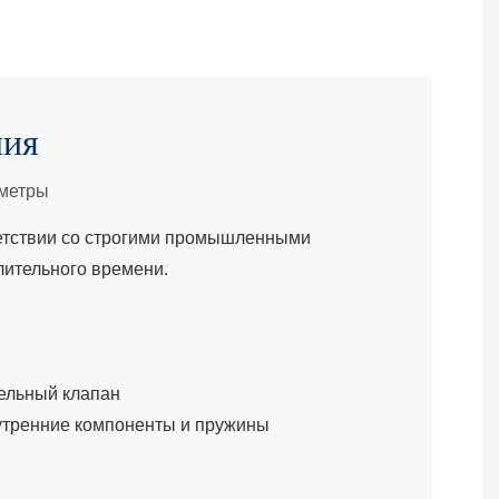
лия
аметры
тветствии со строгими промышленными
лительного времени.
ельный клапан
утренние компоненты и пружины