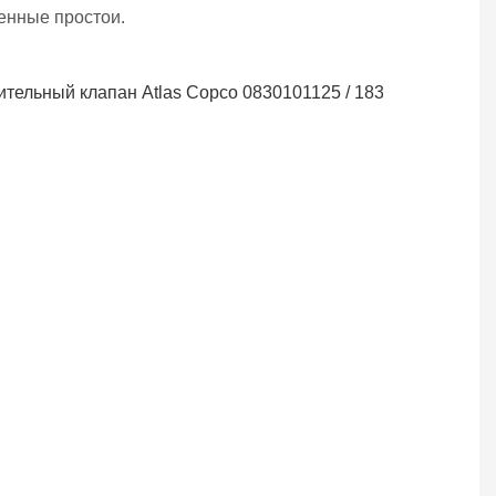
енные простои.
Калибровка точности
отклика
Благодаря
усовершенствованному
внутреннему
пружинному механизму
клапан мгновенно
открывается точно на
заданном пороговом
значении, нейтрализуя
скачки давления в
течение миллисекунд.