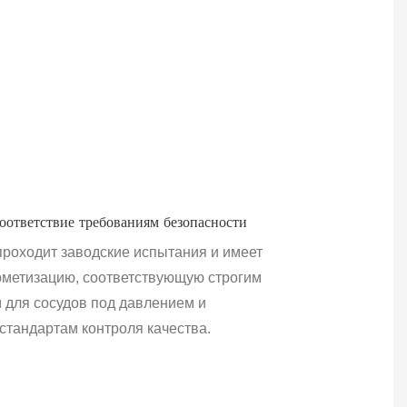
оответствие требованиям безопасности
Технология
герметизации,
проходит заводские испытания и имеет
исключающая протечки
метизацию, соответствующую строгим
Благодаря
для сосудов под давлением и
использованию
тандартам контроля качества.
современных
фторкаучуковых
уплотнений, клапан