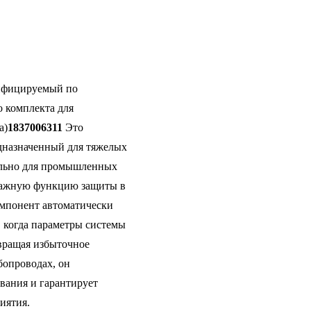
тифицируемый по
о комплекта для
а)
1837006311
Это
дназначенный для тяжелых
ально для промышленных
важную функцию защиты в
омпонент автоматически
, когда параметры системы
вращая избыточное
бопроводах, он
вания и гарантирует
иятия.