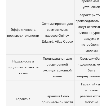
проблемам с
установкой
Характеристики
производительност
Оптимизирован для
могут отличаться,
Эффективность
совместимых
влияя на уровни
производительности
насосов Quincy,
вакуума и
Edward, Atlas Copco
потребление
энергии
Предназначен для
Срок службы и
Надежность и
расширенной
надежность могут
продолжительность
эксплуатационной
быть
жизни
жизни
непредсказуемым
Гарантийные
условия
Гарантия Боао
различаются и
Гарантия
оригинальной части
могут не