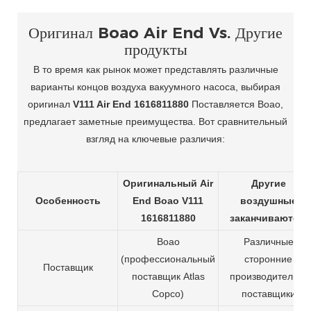
Оригинал Boao Air End Vs. Другие
продукты
В то время как рынок может представлять различные
варианты концов воздуха вакуумного насоса, выбирая
оригинал
V111 Air End 1616811880
Поставляется Boao,
предлагает заметные преимущества. Вот сравнительный
взгляд на ключевые различия:
Оригинальный Air
Другие
Особенность
End Boao V111
воздушные
1616811880
заканчиваются
Boao
Различные
(профессиональный
сторонние
Поставщик
поставщик Atlas
производители и
Copco)
поставщики