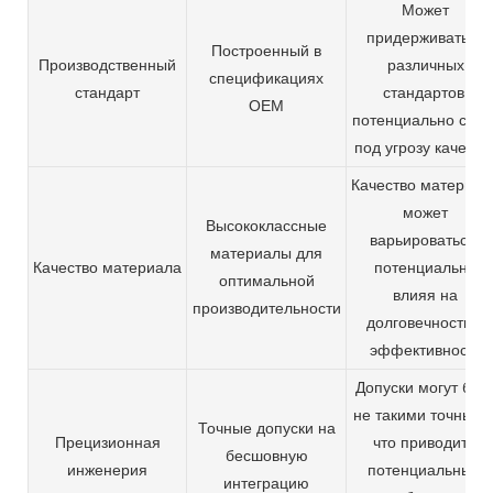
Может
придерживаться
Построенный в
Производственный
различных
спецификациях
стандарт
стандартов,
OEM
потенциально став
под угрозу качеств
Качество материал
может
Высококлассные
варьироваться,
материалы для
Качество материала
потенциально
оптимальной
влияя на
производительности
долговечность и
эффективность
Допуски могут быт
не такими точными
Точные допуски на
Прецизионная
что приводит к
бесшовную
инженерия
потенциальным
интеграцию