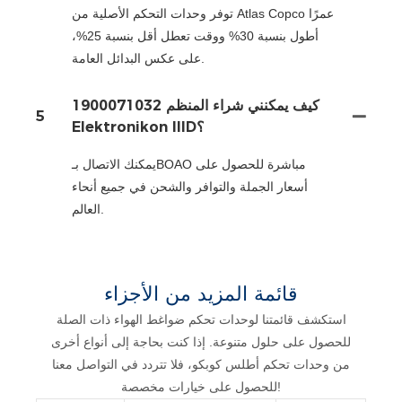
توفر وحدات التحكم الأصلية من Atlas Copco عمرًا
أطول بنسبة 30% ووقت تعطل أقل بنسبة 25%،
على عكس البدائل العامة.
كيف يمكنني شراء المنظم 1900071032
5
Elektronikon IIID؟
يمكنك الاتصال بـBOAO مباشرة للحصول على
أسعار الجملة والتوافر والشحن في جميع أنحاء
العالم.
قائمة المزيد من الأجزاء
استكشف قائمتنا لوحدات تحكم ضواغط الهواء ذات الصلة
للحصول على حلول متنوعة. إذا كنت بحاجة إلى أنواع أخرى
من وحدات تحكم أطلس كوبكو، فلا تتردد في التواصل معنا
للحصول على خيارات مخصصة!