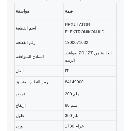
قيمة
مواصفة
REGULATOR
اسم القطعة
ELEKTRONIKON IIID
1900071032
رقم القطعة
ضواغط ZR / ZT الخالية من
النماذج المتوافقة
الزيت
IT
أصل
84149000
رمز النظام المنسق
200 ملم
عرض
80 ملم
ارتفاع
300 ملم
طول
1730 غرام
وزن