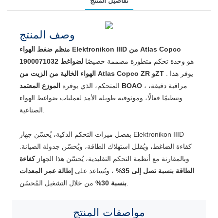
تفاصيل المنتج
وصف المنتج
منظم ضغط الهواء Elektronikon IIID من Atlas Copco
هو وحدة تحكم متطورة مصممة خصيصًا
لضواغط
1900071032
. يوفر هذا
الهواء الخالية من الزيت من Atlas Copco ZR وZT
، مراقبة دقيقة،
الموزع المعتمد BOAO
المتحكم، الذي يوفره
وتنظيمًا فعالًا، وموثوقية طويلة الأمد لعمليات ضواغط الهواء
الصناعية.
بفضل ميزات التحكم الذكية، يُحسّن جهاز Elektronikon IIID
كفاءة الضاغط، ويُقلل استهلاك الطاقة، ويُحسّن جدولة الصيانة.
وبالمقارنة مع أنظمة التحكم التقليدية، يُحسّن هذا الجهاز
كفاءة
الطاقة بنسبة تصل إلى 35%
، ويُساعد على
إطالة عمر المعدات
من خلال التشغيل المُحسّن.
بنسبة 30%
مواصفات
المنتج