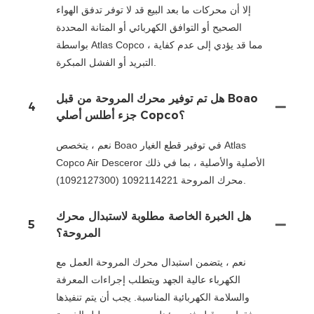
إلا أن محركات ما بعد البيع قد لا توفر تدفق الهواء
الصحيح أو التوافق الكهربائي أو المتانة المحددة
بواسطة Atlas Copco ، مما قد يؤدي إلى عدم كفاية
التبريد أو الفشل المبكرة.
هل تم توفير محرك المروحة من قبل Boao
4
جزء أطلس أصلي Copco؟
نعم ، يتخصص Boao في توفير قطع الغيار Atlas
Copco Air Desceror الأصلية والأصلية ، بما في ذلك
محرك المروحة 1092114221 (1092127300).
هل الخبرة الخاصة مطلوبة لاستبدال محرك
5
المروحة؟
نعم ، يتضمن استبدال محرك المروحة العمل مع
الكهرباء عالية الجهد ويتطلب إجراءات المعرفة
والسلامة الكهربائية المناسبة. يجب أن يتم تنفيذها