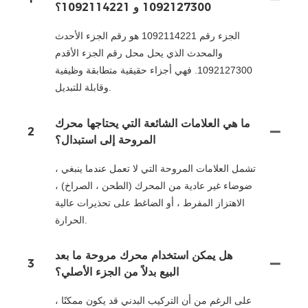
1092127300 و 1092114221؟
الجزء رقم 1092114221 هو رقم الجزء الأحدث
والمحدث الذي يحل محل رقم الجزء الأقدم
1092127300. فهي أجزاء حقيقية متطابقة وظيفية
وقابلة للتبديل.
ما هي العلامات الشائعة التي يحتاجها محرك
2
المروحة إلى استبدال؟
تشمل العلامات المروحة التي لا تعمل عندما ينبغي ،
ضوضاء غير عادية من المحرك (الطحن ، الصراخ) ،
الاهتزاز المفرط ، أو الضاغط على تحذيرات عالية
الحرارة.
هل يمكن استخدام محرك مروحة ما بعد
3
البيع بدلاً من الجزء الأصلي؟
على الرغم من أن التركيب البدني قد يكون ممكنًا ،