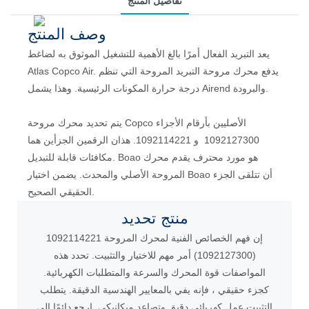
تفاصيل المنتج
وصف المنتج
يعد التبريد الفعال أمرًا بالغ الأهمية للتشغيل الموثوق به لضاغط
Atlas Copco Air. يدفع محرك مروحة التبريد المروحة التي تنظم
درجة حرارة المكونات الرئيسية. وهذا يشمل Airend والبرودة.
يتم تحديد محرك مروحة Copco الأصليين بأرقام الأجزاء
1092127300 و 1092114221. هذان الرقمين الجزأين هما
مكافئات قابلة للتبديل. Boao هو مورد محترف يقدم محرك
المروحة الأصلي والمحدث. يضمن اختيار Boao أن تتلقى الجزء
الحقيقي الصحيح.
منتج
تحديد
إن فهم الخصائص الفنية لمحرك المروحة 1092114221
(1092127300) أمر مهم للاختيار والتثبيت. تحدد هذه
المواصفات قوة المحرك والسرعة والمتطلبات الكهربائية.
كجزء حقيقي ، فإنه يفي بالمعايير الهندسية الدقيقة. يتطلب
التثبيت عمل كهربائي دقيق وتصاعد ميكانيكي. ارجع دائمًا إلى