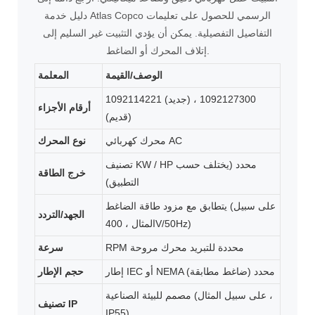
دليل خدمة Atlas Copco الرسمي للحصول على تعليمات
التفاصيل التفصيلية. يمكن أن يؤدي التثبيت غير السليم إلى
إتلاف المحرك أو الضاغط.
الوصف/القيمة
المعلمة
1092114221 (جديد) ، 1092127300
أرقام الأجزاء
(قديم)
محرك كهربائي AC
نوع المحرك
تصنيف KW / HP محدد (يختلف حسب
خرج الطاقة
التطبيق)
يتطابق مع مزود طاقة الضاغط (على سبيل
الجهد/التردد
المثال ، 400V/50Hz)
RPM محددة للتبريد محرك مروحة
سرعة
إطار IEC أو NEMA محدد (ضاغط مطابقة)
حجم الإطار
مصمم للبيئة الصناعية (على سبيل المثال ،
تصنيف IP
IP55)