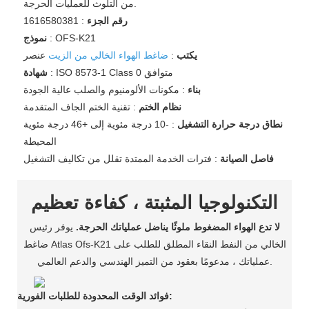
من التلوث للعمليات الحرجة.
رقم الجزء
: 1616580381
: OFS-K21
نموذج
يكتب
:
ضاغط الهواء الخالي من الزيت
عنصر
: ISO 8573-1 Class 0 متوافق
شهادة
بناء
: مكونات الألومنيوم والصلب عالية الجودة
نظام الختم
: تقنية الختم الجاف المتقدمة
نطاق درجة حرارة التشغيل
: -10 درجة مئوية إلى +46 درجة مئوية
المحيطة
فاصل الصيانة
: فترات الخدمة الممتدة تقلل من تكاليف التشغيل
التكنولوجيا المثبتة ، كفاءة تعظيم
لا تدع الهواء المضغوط ملوثًا يناضل عملياتك الحرجة.
يوفر رئيس
ضاغط Atlas Ofs-K21 الخالي من النفط النقاء المطلق للطلب على
عملياتك ، مدعومًا بعقود من التميز الهندسي والدعم العالمي.
فوائد الوقت المحدودة للطلبات الفورية: