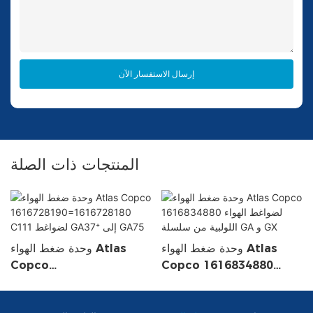
إرسال الاستفسار الآن
المنتجات ذات الصلة
وحدة ضغط الهواء Atlas
وحدة ضغط الهواء Atlas
Copco
Copco 1616834880
ة
لضواغط الهواء اللولبية من
1616728190=161672818
سلسلة GA و GX
0 C111 لضواغط GA37⁺ إلى