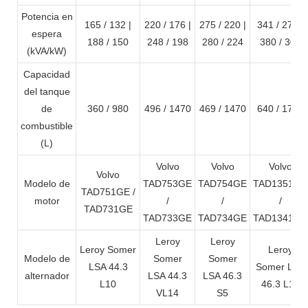
Potencia en
165 / 132 |
220 / 176 |
275 / 220 |
341 / 273 |
espera
188 / 150
248 / 198
280 / 224
380 / 304
(kVA/kW)
Capacidad
del tanque
de
360 / 980
496 / 1470
469 / 1470
640 / 1775
combustible
(L)
Volvo
Volvo
Volvo
Volvo
Modelo de
TAD753GE
TAD754GE
TAD1351GE
TAD751GE /
motor
/
/
/
TAD731GE
TAD733GE
TAD734GE
TAD1341GE
Leroy
Leroy
Leroy Somer
Leroy
Modelo de
Somer
Somer
LSA 44.3
Somer LSA
alternador
LSA 44.3
LSA 46.3
L10
46.3 L10
VL14
S5