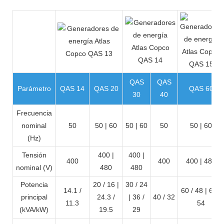
QAS
QAS
Parámetro
QAS 14
QAS 20
QAS 60
30
40
Frecuencia
nominal
50
50 | 60
50 | 60
50
50 | 60
(Hz)
Tensión
400 |
400 |
400
400
400 | 480
nominal (V)
480
480
Potencia
20 / 16 |
30 / 24
14.1 /
60 / 48 | 67 /
principal
24.3 /
| 36 /
40 / 32
11.3
54
(kVA/kW)
19.5
29