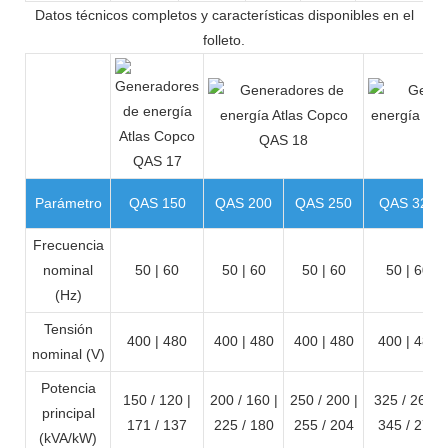
Datos técnicos completos y características disponibles en el
folleto.
Parámetro
QAS 150
QAS 200
QAS 250
QAS 325
Frecuencia
nominal
50 | 60
50 | 60
50 | 60
50 | 60
(Hz)
Tensión
400 | 480
400 | 480
400 | 480
400 | 480
nominal (V)
Potencia
150 / 120 |
200 / 160 |
250 / 200 |
325 / 260 |
principal
171 / 137
225 / 180
255 / 204
345 / 276
(kVA/kW)