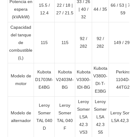
Potencia en
33 / 26
15.5 /
22 / 18 |
66 / 53 | 74 /
espera
| 40 /
44 / 35
12.4
27 / 21.5
59
(kVA/kW)
32
Capacidad
del tanque
92 /
92 /
de
115
115
149 / 298
282
282
combustible
(L)
Kubota
Kubota
Kubota
Kubota
Perkins
Modelo de
V3800-
D1703M-
V2403M-
V3300-
1104D-
motor
DI-T-
E4BG
BG
IDI-BG
44TG2
E3BG
Leroy
Leroy
Leroy
Leroy
Somer
Somer
Modelo de
Somer
Somer
Leroy Somer
LSA
LSA
alternador
TAL 040
TAL 040
LSA 42,3 L9
42.3
42.3
D
F
VS3
S5