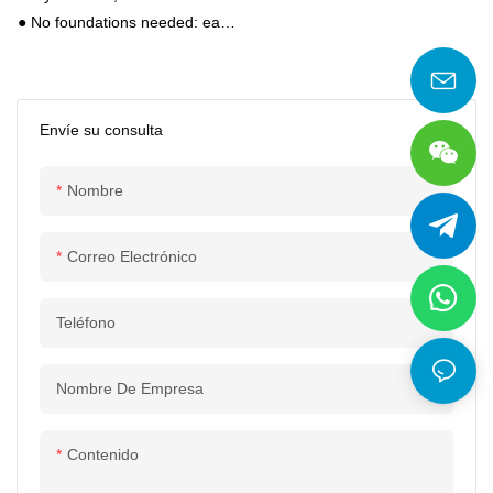
G132 G160 G200 G250
● No foundations needed: easy
G315 VSD
installation.
● Completely integrated,
silenced package.
Envíe su consulta
● Easy to transport and simple
maintenance
Nombre
Correo Electrónico
Teléfono
Nombre De Empresa
Contenido