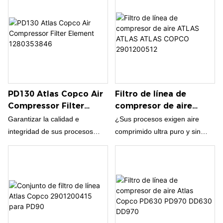
hasta 4000 horas o 1 año de
auténtica
servicio. Es una herramienta
esencial para que los
ingenieros mantengan su
equipo funcionando sin
problemas
PD130 Atlas Copco Air
Filtro de línea de
Compressor Filter
compresor de aire
Element 1280353846
ATLAS ATLAS ATLAS
Garantizar la calidad e
¿Sus procesos exigen aire
COPCO 2901200512
integridad de sus procesos
comprimido ultra puro y sin
industriales confidenciales con
olor? Asegúrese de que su
el elemento de filtro de línea
sistema funcione en su pico
Atlas Copco 100% genuino
con un genuino filtro de línea
1280353846 para filtros PD130
Atlas Copco QD25
de BOAO
2901200512. ¡Póngase en
contacto con Boao hoy!