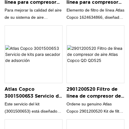
línea para compresor
línea para compresor
Copco!
de aire Atlas Copco
de aire Atlas Copco
Para mejorar la calidad del aire
Elemento de filtro de línea Atlas
8102344152
1624634866
de su sistema de aire
Copco 1624634866, diseñado
comprimido y proteger su
para proporcionar una calidad
equipo, contáctenos hoy para
de aire comprimido superior y
obtener más información sobre
protección del sistema.
el conjunto de filtro de línea del
compresor de aire Atlas Copco
8102344152.
Atlas Copco
2901200520 Filtro de
3001500653 Servicio de
línea de compresor de
kits para secador de
aire Atlas Copco QD
Este servicio del kit
Ordene su genuino Atlas
adsorción
QD525
(3001500653) está diseñado
Copco 2901200520 Kit de filtro
para aplicaciones de secador
QD525 ahora y experimente la
industrial/CD+ y proporciona
diferencia que hace la calidad