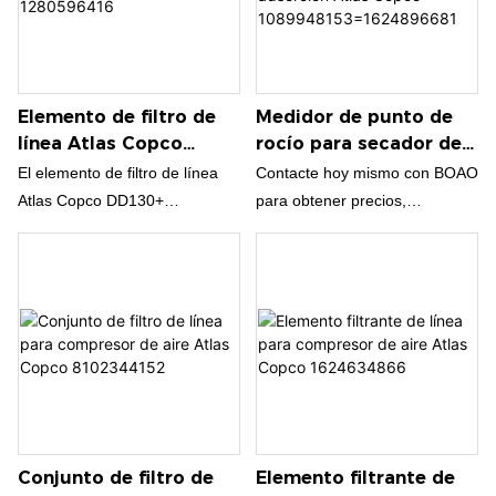
Elemento de filtro de
Medidor de punto de
línea Atlas Copco
rocío para secador de
DD130+ 1280596416
aire por adsorción
El elemento de filtro de línea
Contacte hoy mismo con BOAO
Atlas Copco
Atlas Copco DD130+
para obtener precios,
1089948153=162489668
1280596416 está diseñado
disponibilidad y asistencia
1
para proteger los sistemas de
técnica especializada del
aire comprimido eliminando de
medidor de punto de rocío para
manera eficiente partículas
secador de aire por adsorción
sólidas, polvo y aerosoles de
Atlas Copco
aceite de la corriente de aire.
1089948153=1624896681.
¡Envíe su consulta ahora y
obtenga asistencia rápida para
todas las piezas originales de
Conjunto de filtro de
Elemento filtrante de
compresores y secadores Atlas