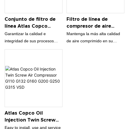
Conjunto de filtro de
Filtro de línea de
línea Atlas Copco
compresor de aire
2901200415 para PD90
Atlas Copco PD630
Garantizar la calidad e
Mantenga la más alta calidad
PD970 DD630 DD970
integridad de sus procesos
de aire comprimido en su
industriales confidenciales con
sistema Atlas Copco con los
el 100% genuino Atlas Copco
filtros de línea genuinos para
Line Filter Assembly
PD630, PD970, DD630 y
2901200415 para filtros PD90
DD970 de BOAO
de BOAO
Atlas Copco Oil
Injection Twin Screw
Air Compressor G110
Easy to install, use and service