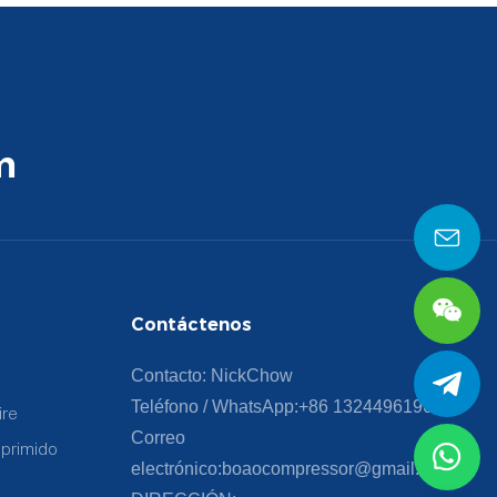
m
Contáctenos
Contacto: NickChow
Teléfono / WhatsApp:
+86 13244961960
ire
Correo
mprimido
electrónico:
boaocompressor@gmail.com