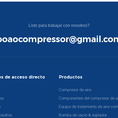
Listo para trabajar con nosotros?
boaocompressor@gmail.co
es de acceso directo
Productos
Compresor de aire
tos
Componentes del compresor de a
n
Equipo de tratamiento de aire co
osotros
Bomba de vacío & soplador