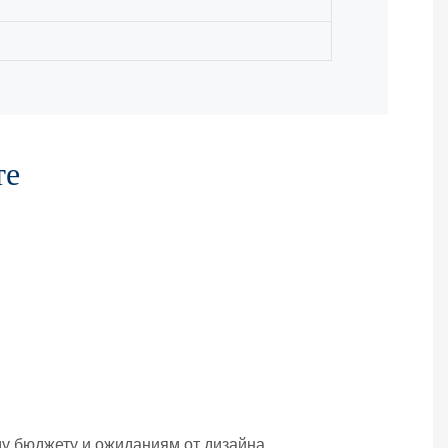
те
му бюджету и ожиданиям от дизайна.