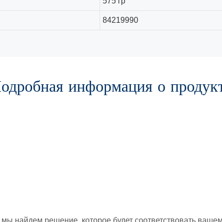
575 гр
84219990
одробная информация о продук
и мы найдем решение, которое будет соответствовать ваше