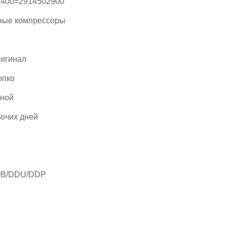
2400=2914502900
ные компрессоры
игинал
опко
рной
бочих дней
B/DDU/DDP