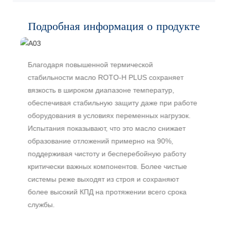
Подробная информация о продукте
ся
Благодаря повышенной термической
Э
стабильности масло ROTO-H PLUS сохраняет
и
я
вязкость в широком диапазоне температур,
Н
обеспечивая стабильную защиту даже при работе
э
,
оборудования в условиях переменных нагрузок.
с
Испытания показывают, что это масло снижает
э
образование отложений примерно на 90%,
в
поддерживая чистоту и бесперебойную работу
э
критически важных компонентов. Более чистые
н
системы реже выходят из строя и сохраняют
к
более высокий КПД на протяжении всего срока
службы.