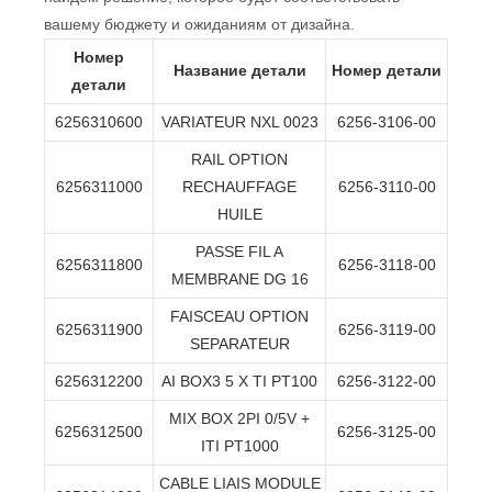
вашему бюджету и ожиданиям от дизайна.
Номер
Название детали
Номер детали
детали
6256310600
VARIATEUR NXL 0023
6256-3106-00
RAIL OPTION
6256311000
RECHAUFFAGE
6256-3110-00
HUILE
PASSE FIL A
6256311800
6256-3118-00
MEMBRANE DG 16
FAISCEAU OPTION
6256311900
6256-3119-00
SEPARATEUR
6256312200
AI BOX3 5 X TI PT100
6256-3122-00
MIX BOX 2PI 0/5V +
6256312500
6256-3125-00
ITI PT1000
CABLE LIAIS MODULE