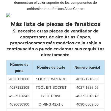
demuestran el valor superior de los componentes de
enfriamiento auténticos Atlas Copco.
Más lista de piezas de fanáticos
Si necesita otras piezas de ventilador de
compresores de aire Atlas Copco,
proporcionamos más modelos en la tabla a
continuación o puede enviarnos sus requisitos
directamente.
Número de
Nombre de parte
Número parcial
parte
4026121000
SOCKET WRENCH
4026-1210-00
4027132308
TOOL BIT SOCKET
4027-1323-08
4027501342
TOOL DRIVE
4027-5013-42
4090030900
O-RING 42X1.6
4090-0309-00