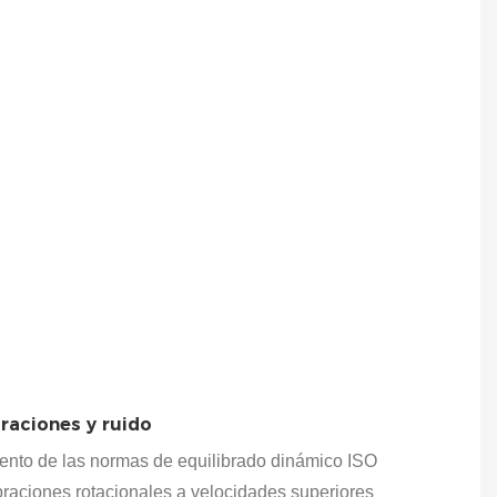
raciones y ruido
n sin
iones
iento de las normas de equilibrado dinámico ISO
n las
braciones rotacionales a velocidades superiores