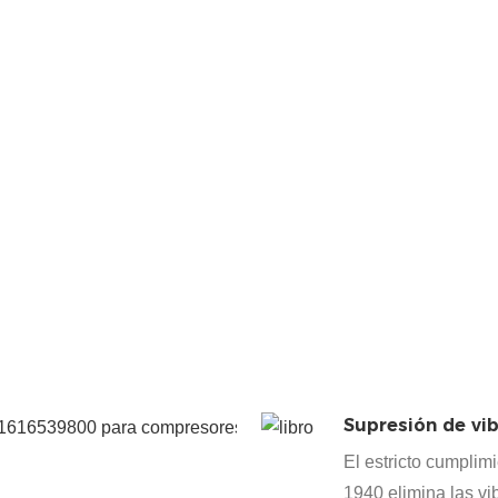
a los rotores
macho y
hembra. Esta
transferencia
de alta
eficiencia
minimiza la
pérdida de
energía
durante el
ciclo de
compresión.
Supresión de vib
Integració
modificac
El estricto cumplim
Diseñada co
1940 elimina las vi