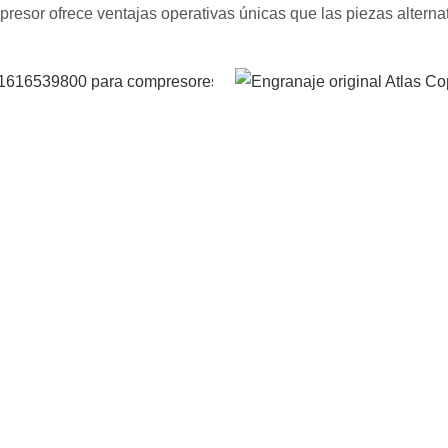
esor ofrece ventajas operativas únicas que las piezas alternat
Transmisió
de par
optimizada
El perfil
helicoidal de
los dientes,
diseñado con
precisión,
garantiza una
transmisión
de par suave
desde la
fuente de
alimentación