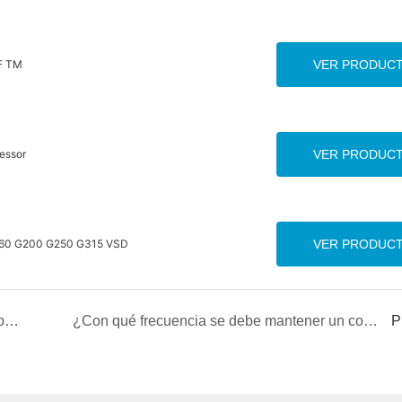
FF TM
VER PRODUC
essor
VER PRODUC
 G160 G200 G250 G315 VSD
VER PRODUC
Compresores de desplazamiento: la mejor guía para la compresión de aire tranquila, eficiente y sin aceite
¿Con qué frecuencia se debe mantener un compresor de aire?
P