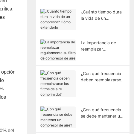
eden
rítica:
¿Cuánto tiempo dura
les
la vida de un
compresor? Cómo
extenderlo
La importancia de
reemplazar
regularmente su filtro
de compresor de aire
a opción
¿Con qué frecuencia
deben reemplazarse
lo
los filtros de aire
5%.
comprimido?
los
¿Con qué frecuencia
se debe mantener un
compresor de aire?
60% del