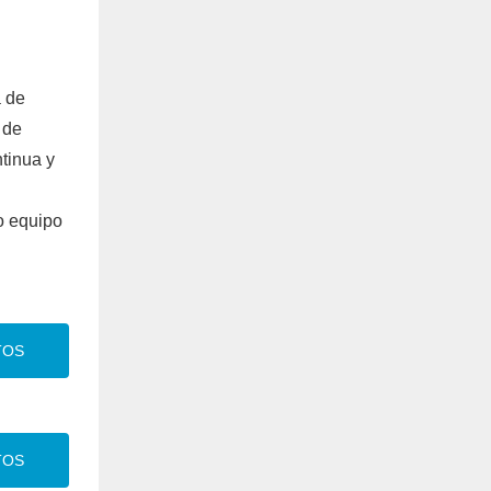
a de
 de
ntinua y
o equipo
TOS
TOS