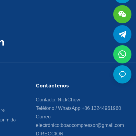
m
Contáctenos
Contacto: NickChow
Teléfono / WhatsApp:
+86 13244961960
ire
Correo
mprimido
electrónico:
boaocompressor@gmail.com
DIRECCIÓN: