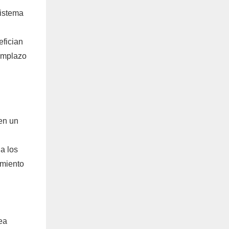
sistema
efician
eemplazo
en un
a los
imiento
ea