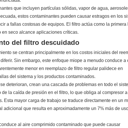
ronunciada.
antes que incluyen partículas sólidas, vapor de agua, aerosole
n adecuada, estos contaminantes pueden causar estragos en los s
r a fallas costosas de equipos. El filtro actúa como la primera 
 en seco alcance aplicaciones críticas.
to del filtro descuidado
ento se centran principalmente en los costos iniciales del re
e diferir. Sin embargo, este enfoque miope a menudo conduce a 
parentemente menor en reemplazo de filtro regular palidece en
allas del sistema y los productos contaminados.
 se deterioran, crean una cascada de problemas en todo el sis
 la caída de presión en el filtro, lo que obliga al compresor a 
s. Esta mayor carga de trabajo se traduce directamente en un 
ial adicional que resulta en aproximadamente un 7% más de us
ente conduce al aire comprimido contaminado que puede causar