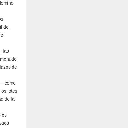
 dominó
os
l del
de
, las
a menudo
plazos de
tos—como
los lotes
ad de la
bles
esgos