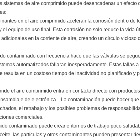
los sistemas de aire comprimido puede desencadenar un efecto
es:
nantes en el aire comprimido aceleran la corrosión dentro de l
el equipo de uso final. Esta corrosión no solo reduce la vida úti
dicionales en la corriente de aire, creando un círculo vicioso 
ido contaminado con frecuencia hace que las válvulas se pegue
istemas automatizados fallaran inesperadamente. Estas fallas 
ue resulta en un costoso tiempo de inactividad no planificado y 
onde el aire comprimido entra en contacto directo con produc
 ensamblaje de electrónica—La contaminación puede hacer que 
echados, el retrabajo y los posibles problemas de responsabilid
ciones comerciales.
mido contaminado puede crear entornos de trabajo poco saluda
eite, las partículas y otros contaminantes pueden presentar ri