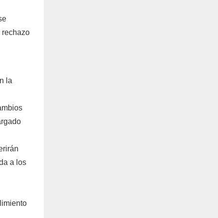
se
e rechazo
n la
cambios
cargado
erirán
da a los
limiento