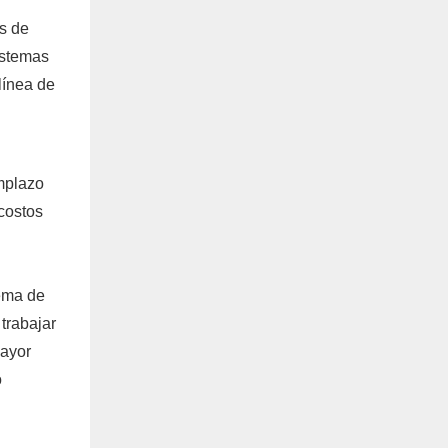
s de
istemas
línea de
emplazo
costos
tema de
trabajar
mayor
o