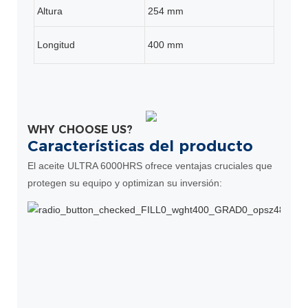
Altura
254 mm
Longitud
400 mm
WHY CHOOSE US?
Características del producto
El aceite ULTRA 6000HRS ofrece ventajas cruciales que
protegen su equipo y optimizan su inversión:
O
r
o
r
s
e