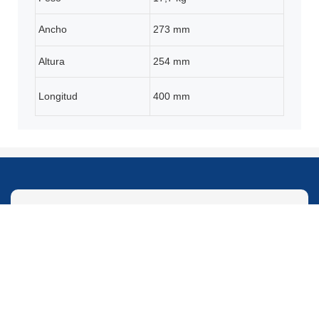
Ancho
273 mm
Altura
254 mm
Longitud
400 mm
CONTÁCTENOS
Hablemos de su proyecto de
compresor de aire ahora.
●
Asumimos toda la responsabilidad de los problemas de
calidad del producto.