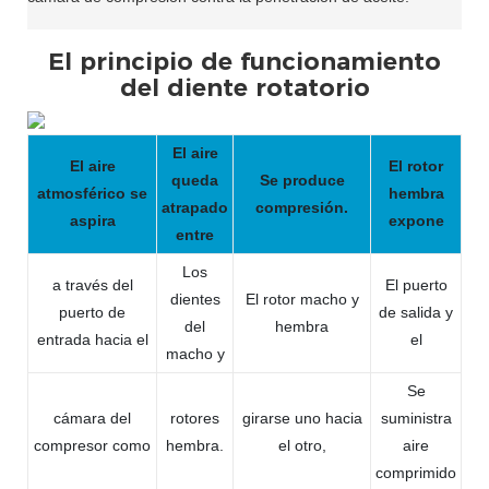
El principio de funcionamiento
del diente rotatorio
El aire
El aire
El rotor
queda
Se produce
atmosférico se
hembra
atrapado
compresión.
aspira
expone
entre
Los
a través del
El puerto
dientes
El rotor macho y
puerto de
de salida y
del
hembra
entrada hacia el
el
macho y
Se
cámara del
rotores
girarse uno hacia
suministra
compresor como
hembra.
el otro,
aire
comprimido