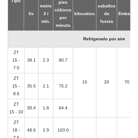
Tipo
pies
metro
caballos
cúbicos
l/s
3
/
kilovatios
de
Embalar
por
mín.
fuerza
minuto
Refrigerado por aire
ZT
15 -
38.1
2.3
80.7
7.5
ZT
15
20
70
15 -
35.5
2.1
75.2
8.6
ZT
30.4
1.8
64.4
15 - 10
ZT
18 -
48.6
2.9
103.0
7.5