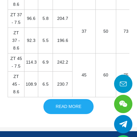
8.6
ZT 37
96.6
5.8
204.7
- 7.5
37
50
73
ZT
37 -
92.3
5.5
196.6
8.6
ZT 45
114.3
6.9
242.2
- 7.5
45
60
75
ZT
45 -
108.9
6.5
230.7
8.6
READ MORE