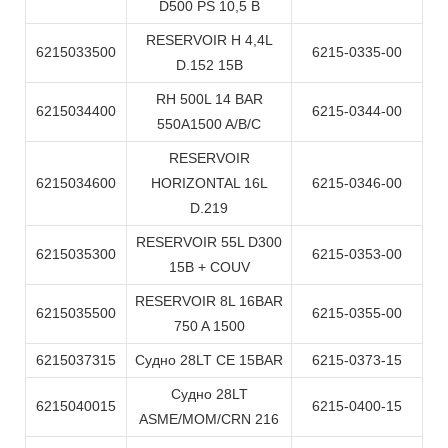
D500 PS 10,5 B
RESERVOIR H 4,4L
6215033500
6215-0335-00
D.152 15B
RH 500L 14 BAR
6215034400
6215-0344-00
550A1500 A/B/C
RESERVOIR
6215034600
HORIZONTAL 16L
6215-0346-00
D.219
RESERVOIR 55L D300
6215035300
6215-0353-00
15B + COUV
RESERVOIR 8L 16BAR
6215035500
6215-0355-00
750 A 1500
6215037315
Судно 28LT CE 15BAR
6215-0373-15
Судно 28LT
6215040015
6215-0400-15
ASME/MOM/CRN 216