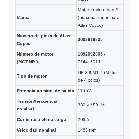
Motores Marathon™
Marca
(personalizados para
Atlas Copco)
Número de pieza de Atlas
3002616805
Copco
Número de motor
1092092005
/
(MOT.NR.)
71441301J
HK 280M1-4 (Motor
Tipo de motor
de 4 polos)
Potencia nominal de salida
110 kW
Tensión/frecuencia
380 V / 50 Hz
nominal
Corriente a plena carga
206 A
Velocidad nominal
1485 rpm