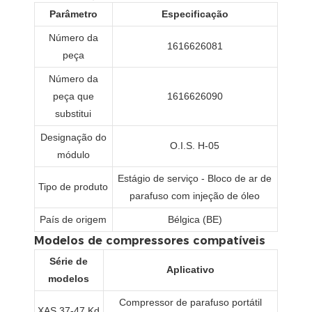
Parâmetro
Especificação
Número da
1616626081
peça
Número da
peça que
1616626090
substitui
Designação do
O.I.S. H-05
módulo
Estágio de serviço - Bloco de ar de
Tipo de produto
parafuso com injeção de óleo
País de origem
Bélgica (BE)
Modelos de compressores compatíveis
Série de
Aplicativo
modelos
Compressor de parafuso portátil
XAS 37-47 Kd