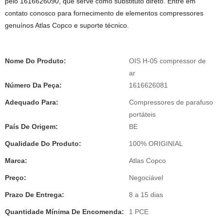
pelo 1616626090, que serve como substituto direto. Entre em
contato conosco para fornecimento de elementos compressores
genuínos Atlas Copco e suporte técnico.
Nome Do Produto:
OIS H-05 compressor de
ar
Número Da Peça:
1616626081
Adequado Para:
Compressores de parafuso
portáteis
País De Origem:
BE
Qualidade Do Produto:
100% ORIGINIAL
Marca:
Atlas Copco
Preço:
Negociável
Prazo De Entrega:
8 a 15 dias
Quantidade Mínima De Encomenda:
1 PCE