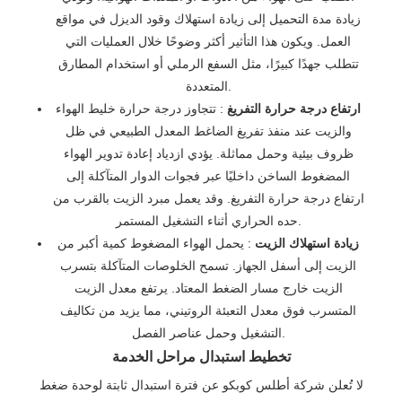
زيادة مدة التحميل إلى زيادة استهلاك وقود الديزل في مواقع
العمل. ويكون هذا التأثير أكثر وضوحًا خلال العمليات التي
تتطلب جهدًا كبيرًا، مثل السفع الرملي أو استخدام المطارق
المتعددة.
ارتفاع درجة حرارة التفريغ
: تتجاوز درجة حرارة خليط الهواء
والزيت عند منفذ تفريغ الضاغط المعدل الطبيعي في ظل
ظروف بيئية وحمل مماثلة. يؤدي ازدياد إعادة تدوير الهواء
المضغوط الساخن داخليًا عبر فجوات الدوار المتآكلة إلى
ارتفاع درجة حرارة التفريغ. وقد يعمل مبرد الزيت بالقرب من
حده الحراري أثناء التشغيل المستمر.
زيادة استهلاك الزيت
: يحمل الهواء المضغوط كمية أكبر من
الزيت إلى أسفل الجهاز. تسمح الخلوصات المتآكلة بتسرب
الزيت خارج مسار الضغط المعتاد. يرتفع معدل الزيت
المتسرب فوق معدل التعبئة الروتيني، مما يزيد من تكاليف
التشغيل وحمل عناصر الفصل.
تخطيط استبدال مراحل الخدمة
لا تُعلن شركة أطلس كوبكو عن فترة استبدال ثابتة لوحدة ضغط