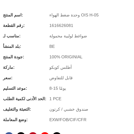
وحدة ضغط الهواء OIS H-05
اسم المنتج:
1616626081
رقم القطعة:
ضواغط لولبية محمولة
مناسب لـ:
BE
بلد المنشأ:
100% ORIGINIAL
جودة المنتج:
أطلس كوبكو
ماركة:
قابل للتفاوض
سعر:
8-15 يومًا
موعد التسليم:
1 PCE
الحد الأدنى لكمية الطلب:
صندوق خشبي / كرتون
التعبئة والتغليف:
EXW/FOB/CIF/CFR
وضع المعاملة: