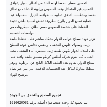
لتحسين مسار الضغط لهذه الفئة من أقطار الدوار. يتوافق
التصميم غير المتماثل وعدد الفصوص وزاوية الالتفاف مع نطاق
الضغط ومتطلبات التدفق لتطبيقات ضواغط الديزل المحمولة. تبدأ
عملية تصنيع الدوار بألواح مطروقة تخضع لعملية طحن دقيقة
للحفاظ على هندسة الفصوص ضمن نطاق الميكرونات من
مواصفات التصميم.
تؤثر جودة سطح جوانب الدوار بشكل مباشر على احتفاظ طبقة
الزيت وسلوك خلوص التشغيل. ويضمن تجانس جودة السطح
على امتداد الدوار تكوين طبقة زيت مستقرة أثناء التشغيل تحت
الحمل. كما تقوم شركة أطلس كوبكو بتطبيق طبقة واقية على
أسطح الدوار. تقاوم هذه الطبقة التآكل الناتج عن الرطوبة وتوفر
سطحًا مقاومًا للتآكل ضد الجسيمات الدقيقة التي تمر عبر نظام
ترشيح الهواء.
تجميع المصنع والتحقق من الجودة
يتم تجميع كل وحدة ضغط هواء أصلية برقم 1616626081