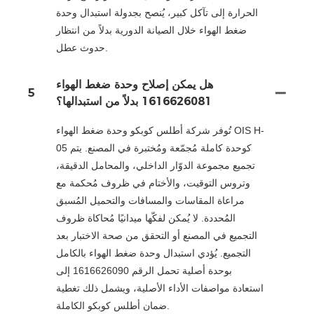
الحرارة إلى تآكل كبير، يُنصح بجدولة استبدال وحدة
ضغط الهواء خلال الصيانة الدورية بدلاً من انتظار
حدوث عطل.
هل يمكن إصلاح وحدة ضغط الهواء
5
1616626081 بدلاً من استبدالها؟
تُوفر شركة أطلس كوبكو وحدة ضغط الهواء OIS H-
05 كوحدة كاملة مُجمّعة ومُختبرة في المصنع. يتم
تجميع مجموعة الدوّار الداخلي، والمحامل الدقيقة،
وتروس التوقيت، والأختام في ظروف مُحكمة مع
مراعاة المقاسات والمسافات والتحميل المُسبق
المُحددة. لا يُمكن لفكّها ميدانيًا مُحاكاة ظروف
التجميع في المصنع أو التحقق من صحة الاختبار بعد
التجميع. يُؤدي استبدال وحدة ضغط الهواء بالكامل
بوحدة أصلية تحمل الرقم 1616626090 إلى
استعادة مواصفات الأداء الأصلية، ويشمل ذلك تغطية
ضمان أطلس كوبكو الكاملة.