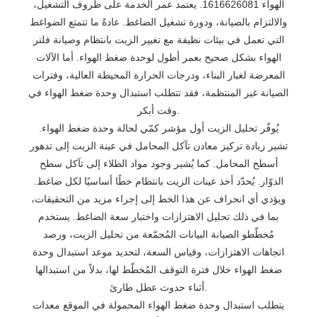
الهواء 1616626081. يعتمد عمر الخدمة على ظروف التشغيل،
والالتزام بالصيانة، ودورة تشغيل الضاغط. عادةً ما تتمتع الضواغط
التي تعمل في بيئات نظيفة مع تغيير الزيت بانتظام وصيانة فلتر
الهواء بشكل صحيح بعمر أطول لوحدة ضغط الهواء. أما الآلات
المعرضة لغبار البناء، ودرجات الحرارة المحيطة العالية، وفترات
الصيانة غير المنتظمة، فقد تتطلب استبدال وحدة ضغط الهواء في
وقت أبكر.
يُوفّر تحليل الزيت أول مؤشر كمّي لحالة وحدة ضغط الهواء.
تشير زيادة تركيز معادن تآكل المحامل في عينة الزيت إلى تدهور
أسطح المحامل. كما يُشير وجود مواد الطلاء إلى تآكل سطح
الدوّار. يُحدّد أخذ عينات الزيت بانتظام خطًا أساسيًا لكل ضاغط.
ويؤدي أي انحراف عن هذا الخط إلى إجراء مزيد من التحقيقات،
بما في ذلك تحليل الاهتزازات واختبار سعة الضاغط. يستخدم
مُخطّطو الصيانة البيانات المُجمّعة من تحليل الزيت، ورصد
اتجاهات الاهتزازات، وقياس السعة، لتحديد موعد استبدال وحدة
ضغط الهواء خلال فترة التوقف المُخطّط لها، بدلاً من استبدالها
أثناء حدوث عطل طارئ.
يتطلب استبدال وحدة ضغط الهواء المحمولة في الموقع معدات