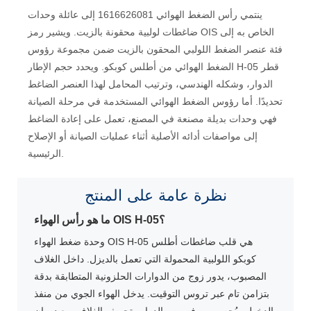
ينتمي رأس الضغط الهوائي 1616626081 إلى عائلة وحدات
ضاغطات لولبية محقونة بالزيت. ويشير رمز OIS الخاص به إلى
فئة عنصر الضغط اللولبي المحقون بالزيت ضمن مجموعة رؤوس
الضغط الهوائي من أطلس كوبكو. ويحدد حجم الإطار H-05 قطر
الدوار، وشكله الهندسي، وترتيب المحامل لهذا العنصر الضاغط
تحديدًا. أما رؤوس الضغط الهوائي المستخدمة في مرحلة الصيانة
فهي وحدات بديلة مصنعة في المصنع، تعمل على إعادة الضاغط
إلى مواصفات أدائه الأصلية أثناء عمليات الصيانة أو الإصلاح
الرئيسية.
نظرة عامة على المنتج
ما هو رأس الهواء OIS H-05؟
وحدة ضغط الهواء OIS H-05 هي قلب ضاغطات أطلس
كوبكو اللولبية المحمولة التي تعمل بالديزل. داخل الغلاف
المصبوب، يدور زوج من الدوارات الحلزونية المتطابقة بدقة
بتزامن تام عبر تروس التوقيت. يدخل الهواء الجوي من منفذ
الدخول ويُحصر بين فصوص الدوار وتجويف الغلاف. مع دوران