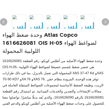
وحدة ضغط الهواء Atlas Copco
1616626081 OIS H-05 لضواغط الهواء
اللولبية المحمولة
وحدة ضغط الهواء الأصلية من أطلس كوبكو، رقم القطعة 1616626081
OIS H-05، هي عنصر ضغط مُصمم خصيصًا لضواغط الهواء اللولبية
المحمولة التي تعمل بالديزل، بما في ذلك طرازات XAS 37-47 Kd وXAS
70-90 KD7 وXA 76 وXAS 76. توفر هذه الوحدة، المزودة بنظام حقن
الزيت، وظيفة الضغط الأساسية لمجموعات الضواغط المتنقلة العاملة في
مجالات الإنشاءات والتعدين والخدمات الميدانية. تم استبدال رقم القطعة
1616626081 بالرقم 1616626090، والذي يُعد بديلًا مباشرًا. تواصلوا معنا
للحصول على وحدات ضغط الهواء الأصلية من أطلس كوبكو والدعم الفني.