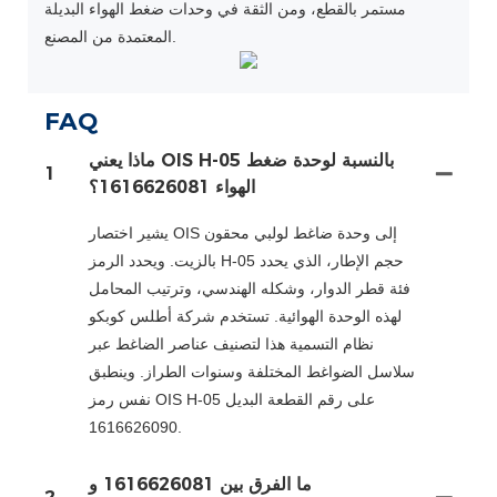
مستمر بالقطع، ومن الثقة في وحدات ضغط الهواء البديلة
المعتمدة من المصنع.
FAQ
ماذا يعني OIS H-05 بالنسبة لوحدة ضغط
1
الهواء 1616626081؟
يشير اختصار OIS إلى وحدة ضاغط لولبي محقون
بالزيت. ويحدد الرمز H-05 حجم الإطار، الذي يحدد
فئة قطر الدوار، وشكله الهندسي، وترتيب المحامل
لهذه الوحدة الهوائية. تستخدم شركة أطلس كوبكو
نظام التسمية هذا لتصنيف عناصر الضاغط عبر
سلاسل الضواغط المختلفة وسنوات الطراز. وينطبق
نفس رمز OIS H-05 على رقم القطعة البديل
1616626090.
ما الفرق بين 1616626081 و