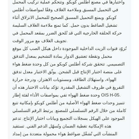
واختبارها في مصنع أطلس كوبكو. وتتحكم عملية تركيب المحمل
في التحميل المسبق وملاءمة الغلاف وفقًا لمواصفات أطلس
كوبكو. ويمنع التحميل المسبق الصحيح للمحمل الانزلاق أثناء
تشغيل الضاغط بدون حمل. كما تمنع ملاءمة الغلاف السليمة
حركة الحلقة الخارجية التي قد تُلحق الضرر بمقعد المحمل في
تجويف الغلاف مع مرور الوقت.
تُزوّد ​​قنوات الزيت الداخلية الموجودة داخل هيكل الصب كل موقع
محمل ونقطة تعشيق الدوار بمادة التشحيم بمعدل التدفق
التصميمي. تتحقق شركة أطلس كوبكو من كل وحدة ضغط هواء
على منصة اختبار الإنتاج قبل الشحن. يوثّق الاختبار معدل تدفق
الهواء، واستهلاك الطاقة، ومستويات الاهتزاز، ودرجة حرارة
التفريغ في ظروف التشغيل المقدرة. تؤكد بيانات الاختبار هذه أن
وحدة ضغط الهواء تفي بمواصفات الأداء لفئة إطار OIS H-05.
تتميز وحدات ضغط الهواء الأصلية من أطلس كوبكو بإمكانية تتبع
كاملة من خلال الرقم التسلسلي للمصنع. يرتبط الرقم التسلسلي
الموجود على الهيكل بسجلات التجميع وبيانات اختبار الإنتاج. تدعم
هذه الإمكانية تغطية الضمان وتُسهّل الدعم الفني. تستفيد
المنشآت التي تُشغّل ضواغط هواء محمولة متعددة من إمداد