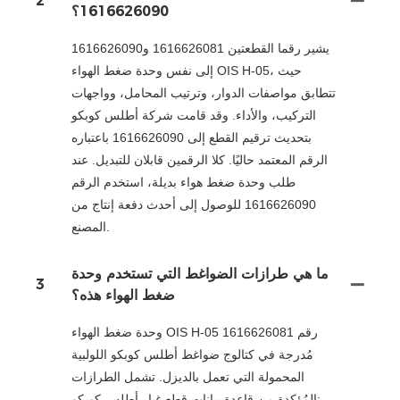
2
1616626090؟
يشير رقما القطعتين 1616626081 و1616626090
إلى نفس وحدة ضغط الهواء OIS H-05، حيث
تتطابق مواصفات الدوار، وترتيب المحامل، وواجهات
التركيب، والأداء. وقد قامت شركة أطلس كوبكو
بتحديث ترقيم القطع إلى 1616626090 باعتباره
الرقم المعتمد حاليًا. كلا الرقمين قابلان للتبديل. عند
طلب وحدة ضغط هواء بديلة، استخدم الرقم
1616626090 للوصول إلى أحدث دفعة إنتاج من
المصنع.
ما هي طرازات الضواغط التي تستخدم وحدة
3
ضغط الهواء هذه؟
وحدة ضغط الهواء OIS H-05 رقم 1616626081
مُدرجة في كتالوج ضواغط أطلس كوبكو اللولبية
المحمولة التي تعمل بالديزل. تشمل الطرازات
المُؤكدة من قاعدة بيانات قطع غيار أطلس كوبكو: