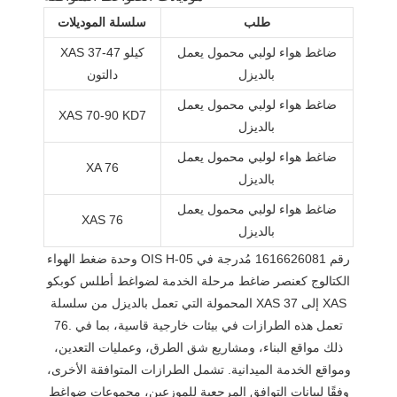
طلب
سلسلة الموديلات
ضاغط هواء لولبي محمول يعمل
XAS 37-47 كيلو
بالديزل
دالتون
ضاغط هواء لولبي محمول يعمل
XAS 70-90 KD7
بالديزل
ضاغط هواء لولبي محمول يعمل
XA 76
بالديزل
ضاغط هواء لولبي محمول يعمل
XAS 76
بالديزل
وحدة ضغط الهواء OIS H-05 رقم 1616626081 مُدرجة في
الكتالوج كعنصر ضاغط مرحلة الخدمة لضواغط أطلس كوبكو
المحمولة التي تعمل بالديزل من سلسلة XAS 37 إلى XAS
76. تعمل هذه الطرازات في بيئات خارجية قاسية، بما في
ذلك مواقع البناء، ومشاريع شق الطرق، وعمليات التعدين،
ومواقع الخدمة الميدانية. تشمل الطرازات المتوافقة الأخرى،
وفقًا لبيانات التوافق المرجعية للموزعين، مجموعات ضواغط