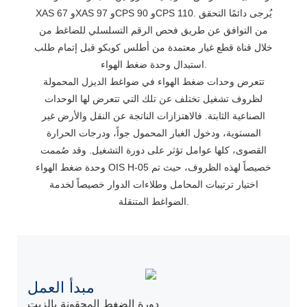
XAS 67 وXAS 97 وCPS 90 وCPS 110. يُرجى دائمًا التحقق
من التوافق عن طريق فحص الرقم التسلسلي للضاغط من
خلال قناة قطع غيار معتمدة من أطلس كوبكو قبل إتمام طلب
استبدال وحدة ضغط الهواء.
تتعرض وحدات ضغط الهواء في ضواغط الديزل المحمولة
لظروف تشغيل تختلف عن تلك التي تتعرض لها الوحدات
الصناعية الثابتة. فالاهتزازات الناتجة عن النقل والأرض غير
المستوية، ودخول الغبار المحمول جواً، ودرجات الحرارة
القصوى، كلها عوامل تؤثر على دورة التشغيل. وقد صُممت
وحدة ضغط الهواء OIS H-05 خصيصاً لهذه الظروف، حيث تم
اختيار ترتيبات المحامل وطلاءات الدوار خصيصاً لخدمة
الضواغط المتنقلة.
مبدأ العمل
دورة الضغط المحقونة بالزيت