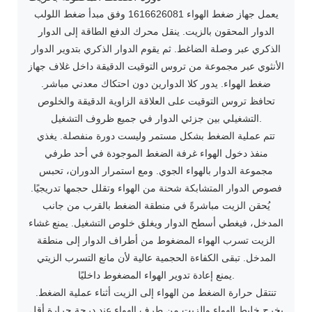
يعمل جهاز ضغط الهواء 1616626081 وفق مبدأ ضغط اللولب
الدوار المحقون بالزيت. ينقل محرك الدفع الطاقة إلى الدوار
الذكري عبر وصلة الضاغط. ثم يقوم الدوار الذكري بتدوير الدوار
الأنثوي عبر مجموعة من تروس التوقيت الدقيقة داخل غلاف جهاز
ضغط الهواء. يدور كلا الدوارين دون احتكاك معدني مباشر.
تحافظ تروس التوقيت على العلاقة الزاوية الدقيقة والخلوص
التشغيلي بين جزئي الدوار في جميع ظروف التشغيل.
تتم عملية الضغط بشكل مستمر وليست دورة منفصلة. يغذي
منفذ دخول الهواء غرفة الضغط الموجودة في أحد طرفي
مجموعة الدوار بالهواء الجوي. ومع استمرار الدوران، تحبس
فصوص الدوار المتشابكة شحنة من الهواء وتقلل حجمها تدريجيًا.
يُحقن الزيت مباشرةً في منطقة الضغط بالقرب من جانب
المدخل، فيغطي أسطح الدوار ويغلق خلوص التشغيل. يمنع غشاء
الزيت تسرب الهواء المضغوط من أطراف الدوار إلى منطقة
المدخل. تبقى الكفاءة الحجمية عالية لأن مانع التسرب الزيتي
يمنع إعادة تدوير الهواء المضغوط داخليًا.
تنتقل حرارة الضغط من الهواء إلى الزيت أثناء عملية الضغط.
يخرج خليط الهواء والزيت من طرف الهواء عند درجة حرارة أقل