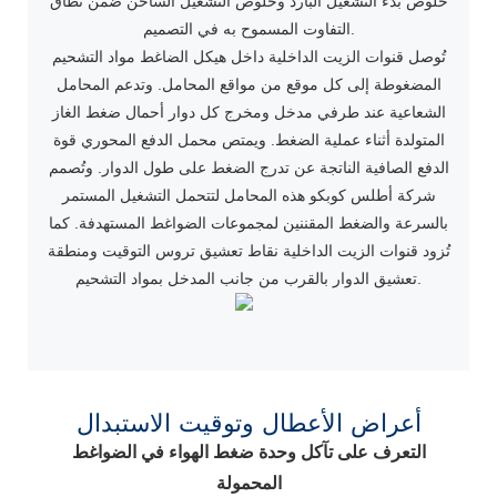
خلوص بدء التشغيل البارد وخلوص التشغيل الساخن ضمن نطاق
التفاوت المسموح به في التصميم.
تُوصل قنوات الزيت الداخلية داخل هيكل الضاغط مواد التشحيم
المضغوطة إلى كل موقع من مواقع المحامل. وتدعم المحامل
الشعاعية عند طرفي مدخل ومخرج كل دوار أحمال ضغط الغاز
المتولدة أثناء عملية الضغط. ويمتص محمل الدفع المحوري قوة
الدفع الصافية الناتجة عن تدرج الضغط على طول الدوار. وتُصمم
شركة أطلس كوبكو هذه المحامل لتتحمل التشغيل المستمر
بالسرعة والضغط المقننين لمجموعات الضواغط المستهدفة. كما
تُزود قنوات الزيت الداخلية نقاط تعشيق تروس التوقيت ومنطقة
تعشيق الدوار بالقرب من جانب المدخل بمواد التشحيم.
أعراض الأعطال وتوقيت الاستبدال
التعرف على تآكل وحدة ضغط الهواء في الضواغط
المحمولة