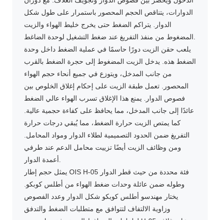
الدوارات، يتناقص الحجم المحصور باستمرار على طول شكل
الدوار. يتراكم الضغط حتى يخرج خليط الهواء والزيت
المضغوط من منفذ التفريغ عند ضغط التشغيل لوحدة الضاغط.
يلعب حقن الزيت دورًا حاسمًا في عملية الضغط داخل وحدة
الضغط هذه. يدخل الزيت المضغوط إلى حجرة الضغط بالقرب
من جانب المدخل، ويتوزع في جميع أنحاء حجم الهواء
المحصور. تعمل طبقة الزيت على إحكام إغلاق الخلوص بين
فصوص الدوار. يمنع هذا الإغلاق تسرب الهواء عالي الضغط
عائدًا إلى جانب المدخل، مما يحافظ على كفاءة حجمية عالية.
كما يمتص الزيت حرارة الضغط، مما يُبقي درجات حرارة
التفريغ ضمن الحدود التصميمية لطلاء الدوار ومواد المحامل.
ومن وظائف الزيت أيضًا تزييت محامل الدعم عند طرفي
أعمدة الدوار.
يمثل حجم إطار OIS H-05 فئة محددة من حيث قطر الدوار
وطوله ضمن عائلة وحدات ضغط الهواء من أطلس كوبكو.
يختار مهندسو أطلس كوبكو شكل الدوار وعدد الفصوص
وزاوية الالتفاف لتتوافق مع متطلبات الضغط والتدفق