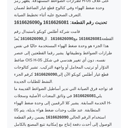
لطرازات الضواغط المستهدفة. يظهر رمز H-05 على غلاف
وحدة ضغط الهواء وفي كتالوج قطع غيار الضاغط لضمان
التعرف الصحيح عليه أثناء تخطيط الصيانة.
تحديث رقم القطعة: 1616626081 و1616626090
قامت شركة أطلس كوبكو باستبدال رقم
القطعة
1616626081
مع
1616626090
. ال
1616626090
يُعدّ
هذا الجزء هو وحدة ضغط الهواء المستخدمة حاليًا في نفس
طرازات الضواغط وتطبيقاتها. يشير رقما القطعتين إلى عنصر
ضاغط OIS H-05 نفسه، دون أي تغيير هندسي في شكل
الدوّار أو ترتيب المحامل أو واجهة التركيب. تشير كتالوجات
قطع غيار أطلس كوبكو الآن إلى
1616626090
كرقم الجزء
النشط للطلبات الجديدة.
قد تواجه فرق الصيانة التي تدير أساطيل الضواغط القديمة ما
يلي
1616626081
في وثائق المعدات الأصلية وسجلات
الخدمة السابقة. يشير كلا الرقمين إلى وحدة ضغط الهواء H-
05 المتطابقة. عند طلب وحدات ضغط هواء بديلة، يتم
استخدام الرقم الحالي.
1616626090
يضمن رقم القطعة
الوصول إلى أحدث دفعة إنتاج مع إمكانية تتبع المصنع بالكامل