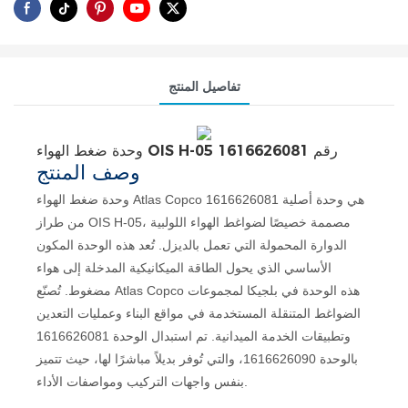
تفاصيل المنتج
وحدة ضغط الهواء OIS H-05 رقم 1616626081
وصف المنتج
وحدة ضغط الهواء Atlas Copco 1616626081 هي وحدة أصلية
من طراز OIS H-05، مصممة خصيصًا لضواغط الهواء اللولبية
الدوارة المحمولة التي تعمل بالديزل. تُعد هذه الوحدة المكون
الأساسي الذي يحول الطاقة الميكانيكية المدخلة إلى هواء
مضغوط. تُصنّع Atlas Copco هذه الوحدة في بلجيكا لمجموعات
الضواغط المتنقلة المستخدمة في مواقع البناء وعمليات التعدين
وتطبيقات الخدمة الميدانية. تم استبدال الوحدة 1616626081
بالوحدة 1616626090، والتي تُوفر بديلاً مباشرًا لها، حيث تتميز
بنفس واجهات التركيب ومواصفات الأداء.