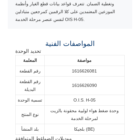
وتغطية الضمان. تتعرف قواعد بيانات قطع الغيار وأنظمة
الموزعين المعتمدين على كلا الرقمين كمرجعين متبادلين
لنفس عنصر مرحلة الخدمة OIS H-05.
المواصفات الفنية
تحديد الوحدة
مواصفة
المعلمة
1616626081
رقم القطعة
رقم القطعة
1616626090
البديلة
O.I.S. H-05
تسمية الوحدة
وحدة ضغط هواء لولبية محقونة بالزيت
نوع المنتج
لمرحلة الخدمة
بلجيكا (BE)
بلد المنشأ
موديلات الضواغط المتوافقة