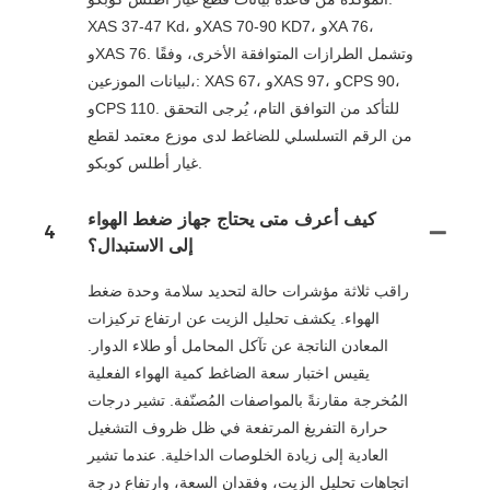
XAS 37-47 Kd، وXAS 70-90 KD7، وXA 76،
وXAS 76. وتشمل الطرازات المتوافقة الأخرى، وفقًا
لبيانات الموزعين،: XAS 67، وXAS 97، وCPS 90،
وCPS 110. للتأكد من التوافق التام، يُرجى التحقق
من الرقم التسلسلي للضاغط لدى موزع معتمد لقطع
غيار أطلس كوبكو.
كيف أعرف متى يحتاج جهاز ضغط الهواء
4
إلى الاستبدال؟
راقب ثلاثة مؤشرات حالة لتحديد سلامة وحدة ضغط
الهواء. يكشف تحليل الزيت عن ارتفاع تركيزات
المعادن الناتجة عن تآكل المحامل أو طلاء الدوار.
يقيس اختبار سعة الضاغط كمية الهواء الفعلية
المُخرجة مقارنةً بالمواصفات المُصنّفة. تشير درجات
حرارة التفريغ المرتفعة في ظل ظروف التشغيل
العادية إلى زيادة الخلوصات الداخلية. عندما تشير
اتجاهات تحليل الزيت، وفقدان السعة، وارتفاع درجة