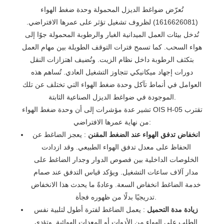
تُعرّض ضواغط الديزل المحمولة وحدة ضغط الهواء
(1616626081) لظروف تشغيل تؤثر على عمرها الافتراضي.
تُدخل بيئات العمل الميدانية الغبار والرطوبة المحمولة جوًا إلى
هواء السحب. كما تسمح فترات التوقف الطويلة بين مهام العمل
بتكثف الرطوبة داخل نظام الزيت. وتُضيف اهتزازات النقل
دورات إجهاد ميكانيكي تتجاوز التشغيل العادي. تُساهم هذه
العوامل في أنماط تآكل وحدة ضغط الهواء التي تختلف عن تلك
الموجودة في ضواغط الديزل الصناعية الثابتة.
تشير عدة مؤشرات إلى أن وحدة ضغط الهواء OIS H-05 تقترب
من نهاية عمرها الافتراضي:
انخفاض تدفق الهواء عند الضغط المقنن
: يعجز الضاغط عن
الحفاظ على معدل تدفق الهواء الطبيعي. وقد ازدادت
الخلوصات الداخلية بين فصوص الدوار وجدار الضاغط على
مدار آلاف ساعات التشغيل. ويؤكد قياس التدفق عند صمام
خدمة الضاغط انخفاض السعة. وعادةً ما يحدث هذا الانخفاض
تدريجيًا بدلًا من ظهوره فجأة.
زيادة مدة التحميل
: يعمل الضاغط لفترة أطول لتلبية نفس
الطلب على الهواء من الأدوات أو المعدات الهوائية. وتؤدي