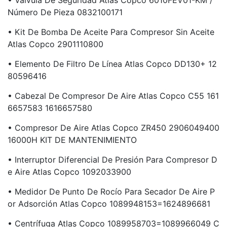
• Válvula De Seguridad Atlas Copco 6010FEV01-KM /
Número De Pieza 0832100171
• Kit De Bomba De Aceite Para Compresor Sin Aceite
Atlas Copco 2901110800
• Elemento De Filtro De Línea Atlas Copco DD130+ 12
80596416
• Cabezal De Compresor De Aire Atlas Copco C55 161
6657583 1616657580
• Compresor De Aire Atlas Copco ZR450 2906049400
16000H KIT DE MANTENIMIENTO
• Interruptor Diferencial De Presión Para Compresor D
E Aire Atlas Copco 1092033900
• Medidor De Punto De Rocío Para Secador De Aire P
Or Adsorción Atlas Copco 1089948153=1624896681
• Centrífuga Atlas Copco 1089958703=1089966049 C