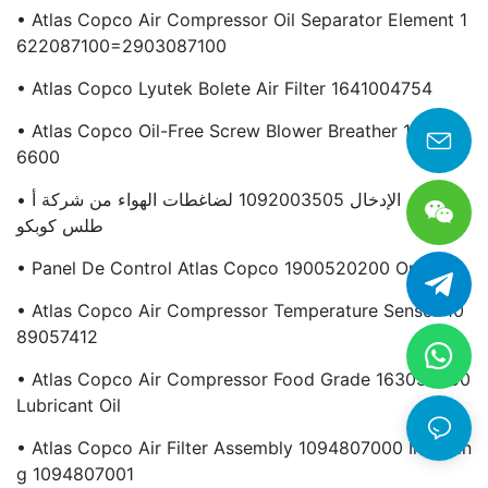
• Atlas Copco Air Compressor Oil Separator Element 1
622087100=2903087100
• Atlas Copco Lyutek Bolete Air Filter 1641004754
• Atlas Copco Oil-Free Screw Blower Breather 163531
6600
• خرطوم الإدخال 1092003505 لضاغطات الهواء من شركة أ
طلس كوبكو
• Panel De Control Atlas Copco 1900520200 Original
• Atlas Copco Air Compressor Temperature Sensor 10
89057412
• Atlas Copco Air Compressor Food Grade 163054200
Lubricant Oil
• Atlas Copco Air Filter Assembly 1094807000 Includin
G 1094807001